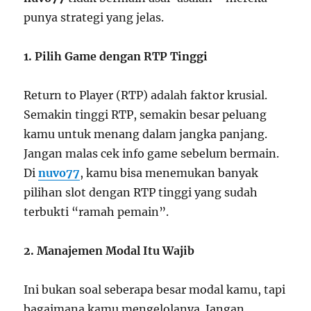
punya strategi yang jelas.
1. Pilih Game dengan RTP Tinggi
Return to Player (RTP) adalah faktor krusial.
Semakin tinggi RTP, semakin besar peluang
kamu untuk menang dalam jangka panjang.
Jangan malas cek info game sebelum bermain.
Di
nuvo77
, kamu bisa menemukan banyak
pilihan slot dengan RTP tinggi yang sudah
terbukti “ramah pemain”.
2. Manajemen Modal Itu Wajib
Ini bukan soal seberapa besar modal kamu, tapi
bagaimana kamu mengelolanya. Jangan