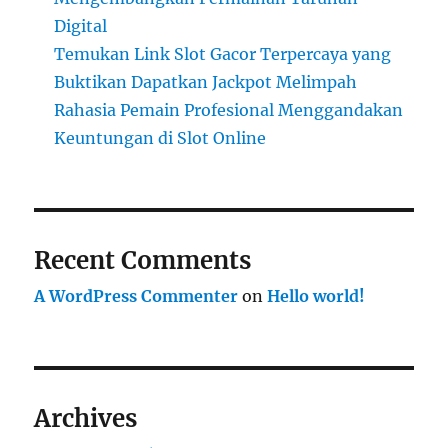
Digital
Temukan Link Slot Gacor Terpercaya yang
Buktikan Dapatkan Jackpot Melimpah
Rahasia Pemain Profesional Menggandakan
Keuntungan di Slot Online
Recent Comments
A WordPress Commenter
on
Hello world!
Archives