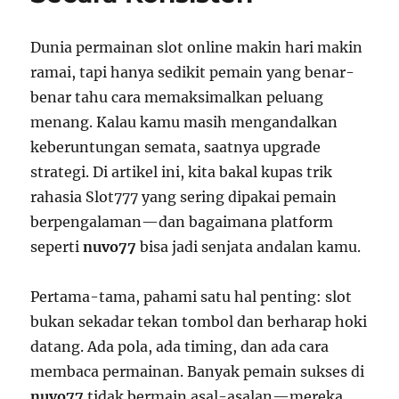
Dunia permainan slot online makin hari makin
ramai, tapi hanya sedikit pemain yang benar-
benar tahu cara memaksimalkan peluang
menang. Kalau kamu masih mengandalkan
keberuntungan semata, saatnya upgrade
strategi. Di artikel ini, kita bakal kupas trik
rahasia Slot777 yang sering dipakai pemain
berpengalaman—dan bagaimana platform
seperti
nuvo77
bisa jadi senjata andalan kamu.
Pertama-tama, pahami satu hal penting: slot
bukan sekadar tekan tombol dan berharap hoki
datang. Ada pola, ada timing, dan ada cara
membaca permainan. Banyak pemain sukses di
nuvo77
tidak bermain asal-asalan—mereka