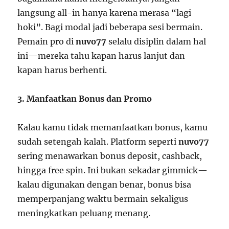
langsung all-in hanya karena merasa “lagi
hoki”. Bagi modal jadi beberapa sesi bermain.
Pemain pro di
nuvo77
selalu disiplin dalam hal
ini—mereka tahu kapan harus lanjut dan
kapan harus berhenti.
3. Manfaatkan Bonus dan Promo
Kalau kamu tidak memanfaatkan bonus, kamu
sudah setengah kalah. Platform seperti
nuvo77
sering menawarkan bonus deposit, cashback,
hingga free spin. Ini bukan sekadar gimmick—
kalau digunakan dengan benar, bonus bisa
memperpanjang waktu bermain sekaligus
meningkatkan peluang menang.