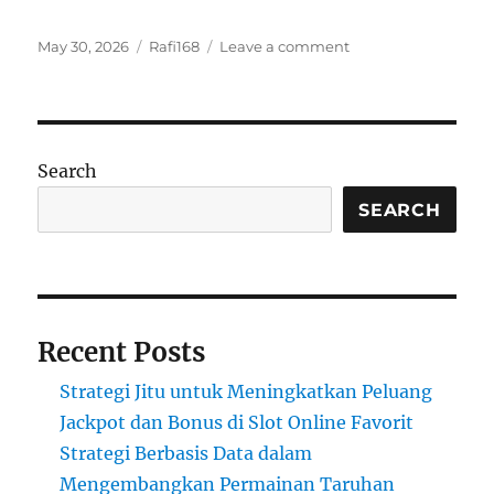
Posted
Tags
on
May 30, 2026
Rafi168
Leave a comment
on
Alasan
Situs
Game
Online
Ini
Search
Menjadi
Pilihan
SEARCH
Utama
Pemain
Berpengalaman
untuk
Menang
Recent Posts
Besar
Strategi Jitu untuk Meningkatkan Peluang
Jackpot dan Bonus di Slot Online Favorit
Strategi Berbasis Data dalam
Mengembangkan Permainan Taruhan