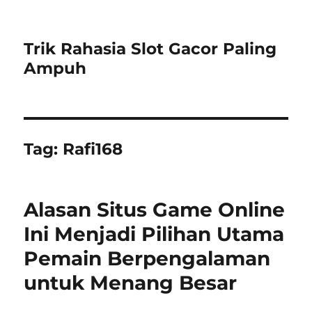
Trik Rahasia Slot Gacor Paling
Ampuh
Tag:
Rafi168
Alasan Situs Game Online
Ini Menjadi Pilihan Utama
Pemain Berpengalaman
untuk Menang Besar