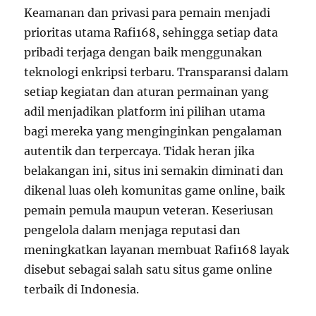
Keamanan dan privasi para pemain menjadi
prioritas utama Rafi168, sehingga setiap data
pribadi terjaga dengan baik menggunakan
teknologi enkripsi terbaru. Transparansi dalam
setiap kegiatan dan aturan permainan yang
adil menjadikan platform ini pilihan utama
bagi mereka yang menginginkan pengalaman
autentik dan terpercaya. Tidak heran jika
belakangan ini, situs ini semakin diminati dan
dikenal luas oleh komunitas game online, baik
pemain pemula maupun veteran. Keseriusan
pengelola dalam menjaga reputasi dan
meningkatkan layanan membuat Rafi168 layak
disebut sebagai salah satu situs game online
terbaik di Indonesia.