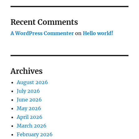
Recent Comments
A WordPress Commenter
on
Hello world!
Archives
August 2026
July 2026
June 2026
May 2026
April 2026
March 2026
February 2026