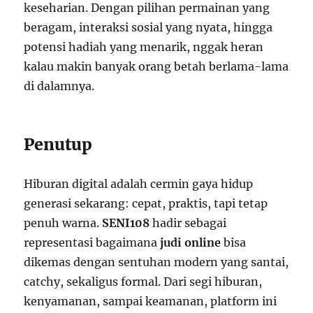
keseharian. Dengan pilihan permainan yang
beragam, interaksi sosial yang nyata, hingga
potensi hadiah yang menarik, nggak heran
kalau makin banyak orang betah berlama-lama
di dalamnya.
Penutup
Hiburan digital adalah cermin gaya hidup
generasi sekarang: cepat, praktis, tapi tetap
penuh warna.
SENI108
hadir sebagai
representasi bagaimana
judi online
bisa
dikemas dengan sentuhan modern yang santai,
catchy, sekaligus formal. Dari segi hiburan,
kenyamanan, sampai keamanan, platform ini