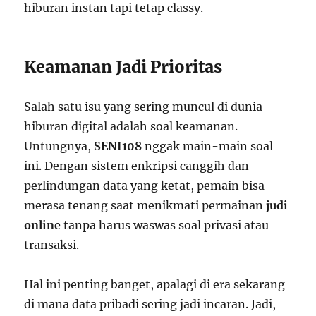
hiburan instan tapi tetap classy.
Keamanan Jadi Prioritas
Salah satu isu yang sering muncul di dunia
hiburan digital adalah soal keamanan.
Untungnya,
SENI108
nggak main-main soal
ini. Dengan sistem enkripsi canggih dan
perlindungan data yang ketat, pemain bisa
merasa tenang saat menikmati permainan
judi
online
tanpa harus waswas soal privasi atau
transaksi.
Hal ini penting banget, apalagi di era sekarang
di mana data pribadi sering jadi incaran. Jadi,