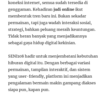
koneksi internet, semua sudah tersedia di
genggaman. Kehadiran
judi online
ikut
membentuk tren baru ini. Bukan sekadar
permainan, tapi juga wadah interaksi sosial,
strategi, bahkan peluang meraih keuntungan.
Tidak heran banyak yang menjadikannya
sebagai gaya hidup digital kekinian.
SENI108 hadir untuk menjembatani kebutuhan
hiburan digital itu. Dengan berbagai variasi
permainan, tampilan interaktif, dan sistem
yang user-friendly, platform ini menjadikan
pengalaman bermain makin gampang diakses
siapa pun, kapan pun.