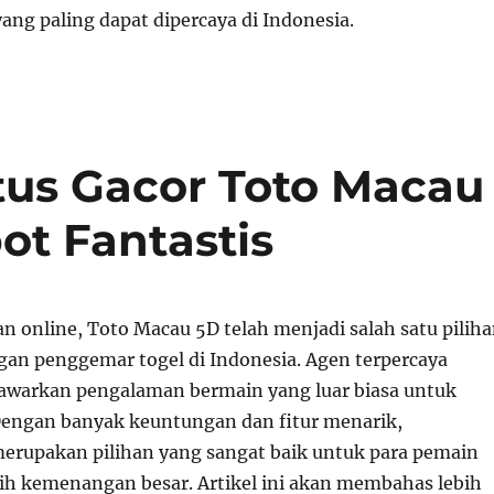
ang paling dapat dipercaya di Indonesia.
us Gacor Toto Macau
t Fantastis
an online, Toto Macau 5D telah menjadi salah satu pilih
ngan penggemar togel di Indonesia. Agen terpercaya
warkan pengalaman bermain yang luar biasa untuk
Dengan banyak keuntungan dan fitur menarik,
upakan pilihan yang sangat baik untuk para pemain
ih kemenangan besar. Artikel ini akan membahas lebih