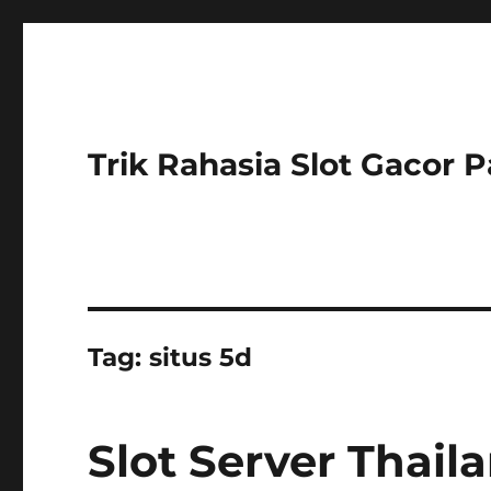
Trik Rahasia Slot Gacor 
Tag:
situs 5d
Slot Server Thai