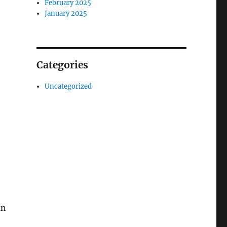
February 2025
January 2025
Categories
Uncategorized
an