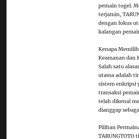
pemain togel. M
terjamin, TARU
dengan fokus ut
kalangan pemain
Kenapa Memili
Keamanan dan 
Salah satu ala
utama adalah ti
sistem enkripsi
transaksi pemai
telah dikenal m
dianggap sebaga
Pilihan Permai
TARUNGTOTO tid