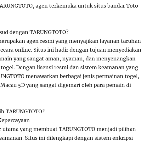
 TARUNGTOTO, agen terkemuka untuk situs bandar Toto
ksud dengan TARUNGTOTO?
upakan agen resmi yang menyajikan layanan taruhan
ecara online. Situs ini hadir dengan tujuan menyediaka
main yang sangat aman, nyaman, dan menyenangkan
togel. Dengan lisensi resmi dan sistem keamanan yang
RUNGTOTO menawarkan berbagai jenis permainan togel,
Macau 5D yang sangat digemari oleh para pemain di
lih TARUNGTOTO?
Kepercayaan
tor utama yang membuat TARUNGTOTO menjadi pilihan
eamanan. Situs ini dilengkapi dengan sistem enkripsi