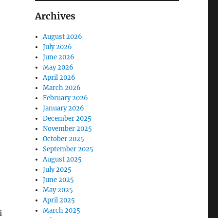
Archives
August 2026
July 2026
June 2026
May 2026
April 2026
March 2026
February 2026
January 2026
December 2025
November 2025
October 2025
September 2025
August 2025
July 2025
June 2025
May 2025
April 2025
March 2025
i