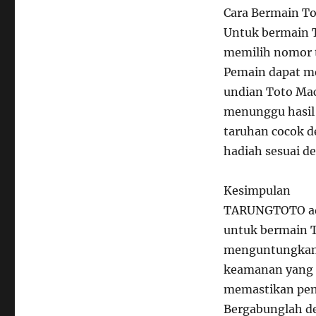
Cara Bermain T
Untuk bermain 
memilih nomor 
Pemain dapat me
undian Toto Mac
menunggu hasil 
taruhan cocok 
hadiah sesuai d
Kesimpulan
TARUNGTOTO adal
untuk bermain 
menguntungkan. 
keamanan yang 
memastikan pen
Bergabunglah d