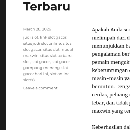
Terbaru
Posted
March 28, 2026
Apakah Anda se
on
Tags
judi slot
,
link slot gacor
,
melimpah dari du
situs judi slot online
,
situs
menunjukkan ba
slot gacor
,
situs slot mudah
pengalaman ber
maxwin
,
situs slot terbaru
,
slot
,
slot gacor
,
slot gacor
pemain mengaku
gampang menang
,
slot
keberuntungan d
gacor hari ini
,
slot online
,
mesin-mesin ya
slot88
beruntun. Denga
on
Leave a comment
Raih
cerdas, peluang 
Jackpot
lebar, dan tidak
Cepat
maxwin yang te
di
Situs
Slot
Keberhasilan da