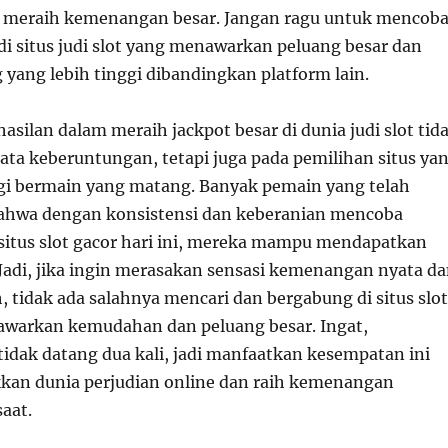
i meraih kemenangan besar. Jangan ragu untuk mencob
i situs judi slot yang menawarkan peluang besar dan
yang lebih tinggi dibandingkan platform lain.
asilan dalam meraih jackpot besar di dunia judi slot tid
ta keberuntungan, tetapi juga pada pemilihan situs ya
egi bermain yang matang. Banyak pemain yang telah
hwa dengan konsistensi dan keberanian mencoba
situs slot gacor hari ini, mereka mampu mendapatkan
 Jadi, jika ingin merasakan sensasi kemenangan nyata d
 tidak ada salahnya mencari dan bergabung di situs slot
awarkan kemudahan dan peluang besar. Ingat,
idak datang dua kali, jadi manfaatkan kesempatan ini
kan dunia perjudian online dan raih kemenangan
saat.