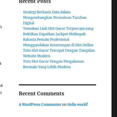
Recent Posts
Strategi Berbasis Data dalam
Mengembangkan Permainan Taruhan
Digital
h
Temukan Link Slot Gacor Terpercaya yang
Buktikan Dapatkan Jackpot Melimpah
Rahasia Pemain Profesional
Menggandakan Keuntungan di Slot Online
Toto Slot Gacor Tercepat Dengan Tampilan
Website Modern
Toto Slot Gacor Dengan Pengalaman
a
Bermain Yang Lebih Modern
ka
h
Recent Comments
A WordPress Commenter
on
Hello world!