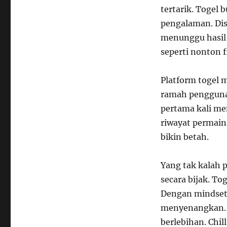
tertarik. Togel 
pengalaman. Dis
menunggu hasil 
seperti nonton f
Platform togel 
ramah pengguna
pertama kali men
riwayat permaina
bikin betah.
Yang tak kalah 
secara bijak. To
Dengan mindset 
menyenangkan. M
berlebihan. Chill