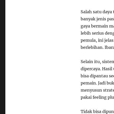
Salah satu daya 
banyak jenis pa
gaya bermain ma
lebih serius de
pemula, ini jela
berlebihan. Ibar
Selain itu, sis
dipercaya. Hasi
bisa dipantau s
pemain. Jadi buk
menyusun strate
pakai feeling plu
Tidak bisa dipun