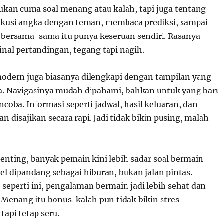
bukan cuma soal menang atau kalah, tapi juga tentang
kusi angka dengan teman, membaca prediksi, sampai
bersama-sama itu punya keseruan sendiri. Rasanya
inal pertandingan, tegang tapi nagih.
modern juga biasanya dilengkapi dengan tampilan yang
. Navigasinya mudah dipahami, bahkan untuk yang bar
coba. Informasi seperti jadwal, hasil keluaran, dan
n disajikan secara rapi. Jadi tidak bikin pusing, malah
penting, banyak pemain kini lebih sadar soal bermain
gel dipandang sebagai hiburan, bukan jalan pintas.
seperti ini, pengalaman bermain jadi lebih sehat dan
enang itu bonus, kalah pun tidak bikin stres
 tapi tetap seru.