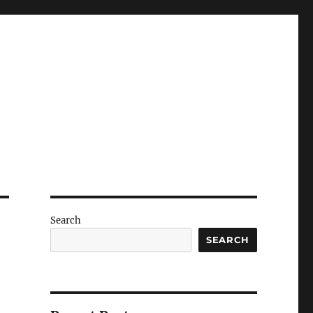
Search
SEARCH