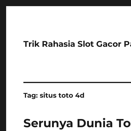
Trik Rahasia Slot Gacor 
Tag:
situs toto 4d
Serunya Dunia To