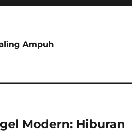
Paling Ampuh
gel Modern: Hiburan