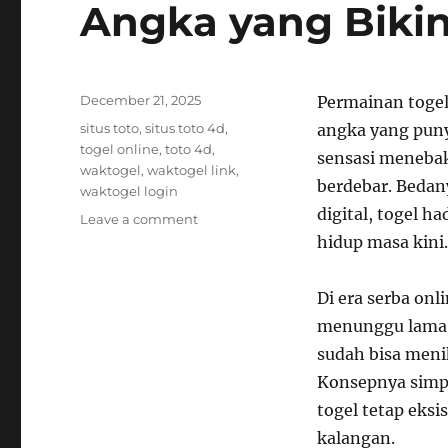
Angka yang Biki
Posted
December 21, 2025
Permainan togel
on
Tags
situs toto
,
situs toto 4d
,
angka yang punya
togel online
,
toto 4d
,
sensasi menebak
waktogel
,
waktogel link
,
berdebar. Bedan
waktogel login
digital, togel h
on
Leave a comment
Serunya
hidup masa kini.
Dunia
Togel
Di era serba onl
Modern:
Hiburan
menunggu lama.
Angka
sudah bisa men
yang
Konsepnya simpel
Bikin
Deg-
togel tetap eksi
degan
kalangan.