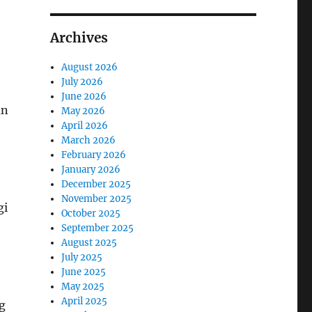
Archives
August 2026
July 2026
June 2026
an
May 2026
April 2026
March 2026
February 2026
January 2026
December 2025
November 2025
gi
October 2025
September 2025
August 2025
July 2025
June 2025
May 2025
April 2025
g