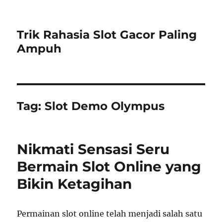
Trik Rahasia Slot Gacor Paling
Ampuh
Tag:
Slot Demo Olympus
Nikmati Sensasi Seru
Bermain Slot Online yang
Bikin Ketagihan
Permainan slot online telah menjadi salah satu