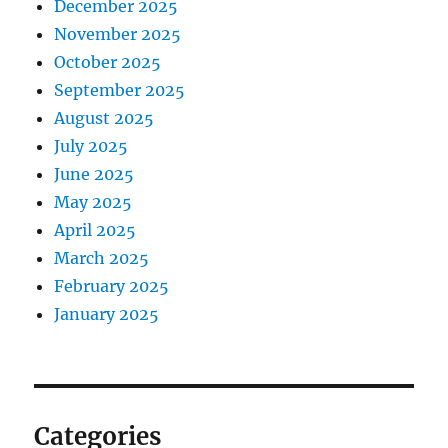
December 2025
November 2025
October 2025
September 2025
August 2025
July 2025
June 2025
May 2025
April 2025
March 2025
February 2025
January 2025
Categories