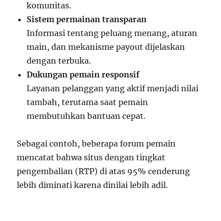
komunitas.
Sistem permainan transparan
Informasi tentang peluang menang, aturan
main, dan mekanisme payout dijelaskan
dengan terbuka.
Dukungan pemain responsif
Layanan pelanggan yang aktif menjadi nilai
tambah, terutama saat pemain
membutuhkan bantuan cepat.
Sebagai contoh, beberapa forum pemain
mencatat bahwa situs dengan tingkat
pengembalian (RTP) di atas 95% cenderung
lebih diminati karena dinilai lebih adil.