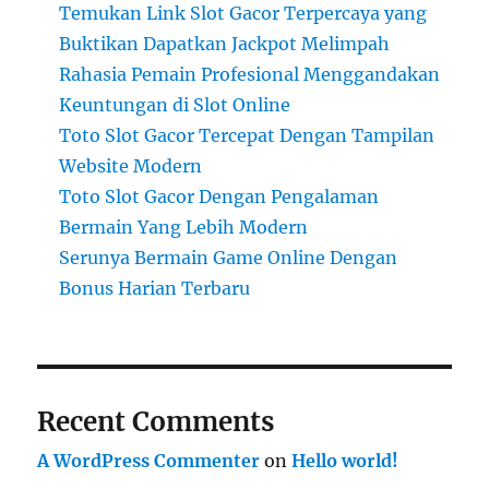
Temukan Link Slot Gacor Terpercaya yang
Buktikan Dapatkan Jackpot Melimpah
Rahasia Pemain Profesional Menggandakan
Keuntungan di Slot Online
Toto Slot Gacor Tercepat Dengan Tampilan
Website Modern
Toto Slot Gacor Dengan Pengalaman
Bermain Yang Lebih Modern
Serunya Bermain Game Online Dengan
Bonus Harian Terbaru
Recent Comments
A WordPress Commenter
on
Hello world!