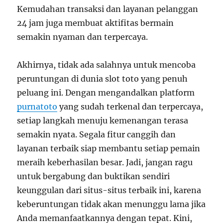
Kemudahan transaksi dan layanan pelanggan
24 jam juga membuat aktifitas bermain
semakin nyaman dan terpercaya.
Akhirnya, tidak ada salahnya untuk mencoba
peruntungan di dunia slot toto yang penuh
peluang ini. Dengan mengandalkan platform
purnatoto
yang sudah terkenal dan terpercaya,
setiap langkah menuju kemenangan terasa
semakin nyata. Segala fitur canggih dan
layanan terbaik siap membantu setiap pemain
meraih keberhasilan besar. Jadi, jangan ragu
untuk bergabung dan buktikan sendiri
keunggulan dari situs-situs terbaik ini, karena
keberuntungan tidak akan menunggu lama jika
Anda memanfaatkannya dengan tepat. Kini,