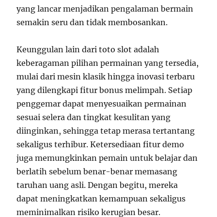
yang lancar menjadikan pengalaman bermain
semakin seru dan tidak membosankan.
Keunggulan lain dari toto slot adalah
keberagaman pilihan permainan yang tersedia,
mulai dari mesin klasik hingga inovasi terbaru
yang dilengkapi fitur bonus melimpah. Setiap
penggemar dapat menyesuaikan permainan
sesuai selera dan tingkat kesulitan yang
diinginkan, sehingga tetap merasa tertantang
sekaligus terhibur. Ketersediaan fitur demo
juga memungkinkan pemain untuk belajar dan
berlatih sebelum benar-benar memasang
taruhan uang asli. Dengan begitu, mereka
dapat meningkatkan kemampuan sekaligus
meminimalkan risiko kerugian besar.