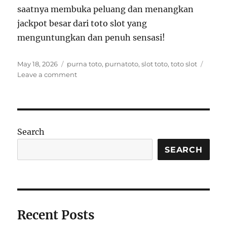
saatnya membuka peluang dan menangkan
jackpot besar dari toto slot yang
menguntungkan dan penuh sensasi!
Posted
Tags
May 18, 2026
purna toto
,
purnatoto
,
slot toto
,
toto slot
on
on
Leave a comment
Toto
Slot
Favorit
Komunitas
Online
Search
karena
Menyediakan
SEARCH
Peluang
Menang
Sangat
Tinggi
Recent Posts