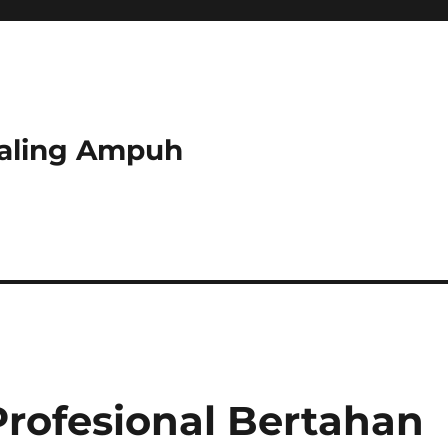
Paling Ampuh
rofesional Bertahan