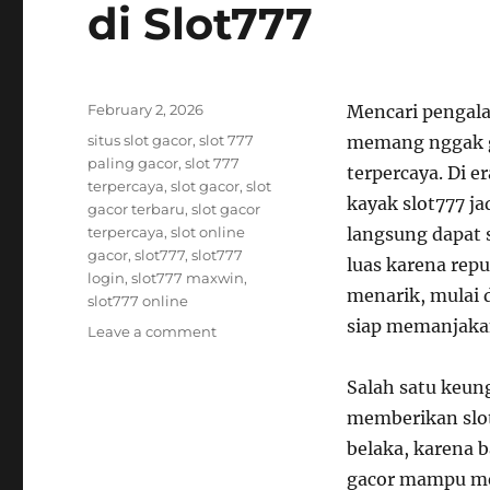
di Slot777
Posted
February 2, 2026
Mencari pengala
on
Tags
situs slot gacor
,
slot 777
memang nggak g
paling gacor
,
slot 777
terpercaya. Di e
terpercaya
,
slot gacor
,
slot
kayak slot777 j
gacor terbaru
,
slot gacor
terpercaya
,
slot online
langsung dapat 
gacor
,
slot777
,
slot777
luas karena rep
login
,
slot777 maxwin
,
menarik, mulai 
slot777 online
siap memanjaka
on
Leave a comment
Rahasia
Pemain
Salah satu keun
Profesional
memberikan slot
Bertahan
di
belaka, karena 
Slot777
gacor mampu me