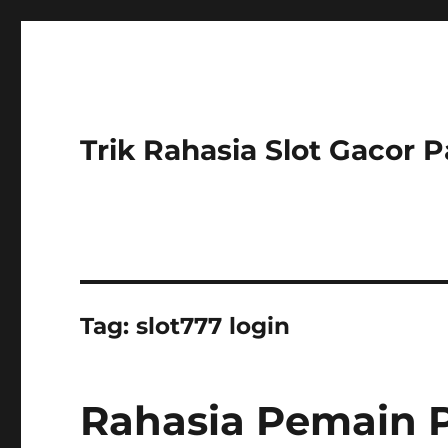
Trik Rahasia Slot Gacor 
Tag:
slot777 login
Rahasia Pemain P