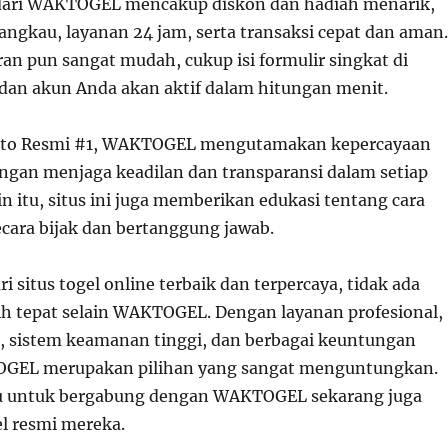
 dari WAKTOGEL mencakup diskon dan hadiah menarik,
angkau, layanan 24 jam, serta transaksi cepat dan aman.
an pun sangat mudah, cukup isi formulir singkat di
an akun Anda akan aktif dalam hitungan menit.
Toto Resmi #1, WAKTOGEL mengutamakan kepercayaan
gan menjaga keadilan dan transparansi dalam setiap
n itu, situs ini juga memberikan edukasi tentang cara
ecara bijak dan bertanggung jawab.
i situs togel online terbaik dan terpercaya, tidak ada
bih tepat selain WAKTOGEL. Dengan layanan profesional,
, sistem keamanan tinggi, dan berbagai keuntungan
GEL merupakan pilihan yang sangat menguntungkan.
agu untuk bergabung dengan WAKTOGEL sekarang juga
el resmi mereka.