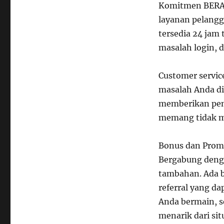
Komitmen BERAS
layanan pelangg
tersedia 24 jam
masalah login, 
Customer servic
masalah Anda di
memberikan peni
memang tidak m
Bonus dan Prom
Bergabung deng
tambahan. Ada b
referral yang da
Anda bermain, 
menarik dari situ