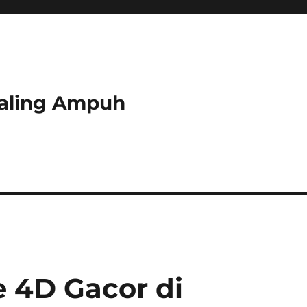
Paling Ampuh
e 4D Gacor di