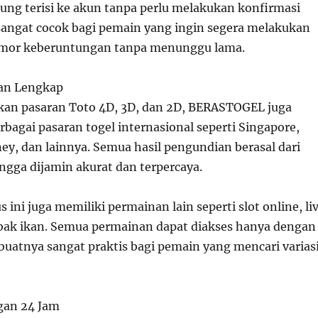
ung terisi ke akun tanpa perlu melakukan konfirmasi
 sangat cocok bagi pemain yang ingin segera melakukan
or keberuntungan tanpa menunggu lama.
nan Lengkap
kan pasaran Toto 4D, 3D, dan 2D, BERASTOGEL juga
bagai pasaran togel internasional seperti Singapore,
y, dan lainnya. Semua hasil pengundian berasal dari
ingga dijamin akurat dan terpercaya.
us ini juga memiliki permainan lain seperti slot online, li
bak ikan. Semua permainan dapat diakses hanya dengan
uatnya sangat praktis bagi pemain yang mencari varias
gan 24 Jam