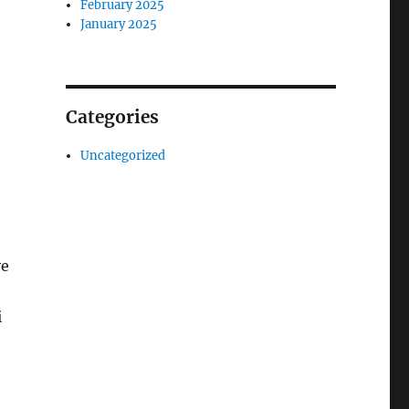
February 2025
January 2025
Categories
Uncategorized
ve
i