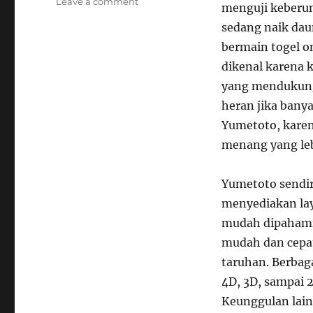
on
Leave a comment
menguji keberun
Buktikan
sedang naik dau
Sendiri
Keunggulan
bermain togel o
Situs
dikenal karena k
Togel
yang mendukung
Online
dengan
heran jika banya
Pembayaran
Yumetoto, karen
Cepat
menang yang leb
Yumetoto sendir
menyediakan lay
mudah dipahami.
mudah dan cepat
taruhan. Berbaga
4D, 3D, sampai 2
Keunggulan lain