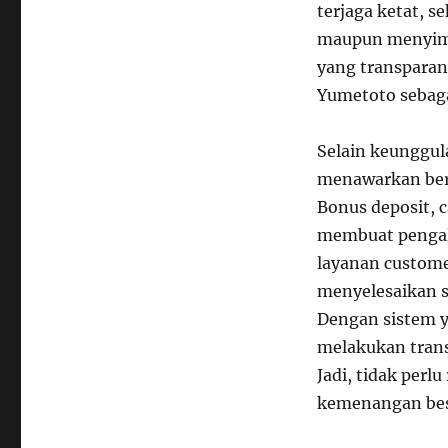
terjaga ketat, 
maupun menyimp
yang transpara
Yumetoto sebagai
Selain keunggul
menawarkan ber
Bonus deposit, 
membuat pengal
layanan custome
menyelesaikan 
Dengan sistem y
melakukan tran
Jadi, tidak per
kemenangan besa