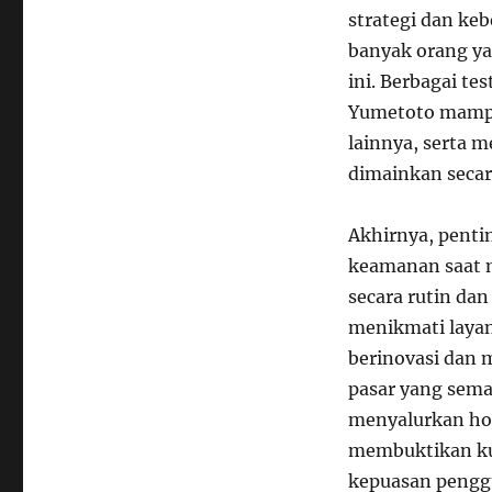
strategi dan ke
banyak orang ya
ini. Berbagai t
Yumetoto mampu
lainnya, serta 
dimainkan secara
Akhirnya, penti
keamanan saat m
secara rutin dan
menikmati layana
berinovasi dan m
pasar yang sema
menyalurkan hob
membuktikan ku
kepuasan penggu