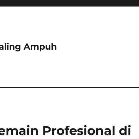
Paling Ampuh
emain Profesional di