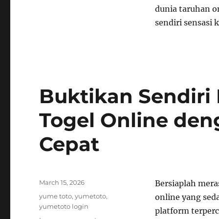
dunia taruhan o
sendiri sensas
Buktikan Sendiri
Togel Online de
Cepat
Posted
March 15, 2026
Bersiaplah mera
on
Tags
yume toto
,
yumetoto
,
online yang sed
yumetoto login
platform terper