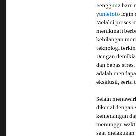
Pengguna baru 
yumetoto
login 
Melalui proses 
menikmati berba
kehilangan mome
teknologi terki
Dengan demikia
dan bebas stres
adalah mendapa
eksklusif, serta
Selain menawark
dikenal dengan 
kemenangan dapa
menunggu waktu
saat melakukan 