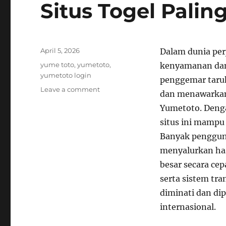
Situs Togel Palin
Posted
April 5, 2026
Dalam dunia per
on
Tags
yume toto
,
yumetoto
,
kenyamanan dan
yumetoto login
penggemar taruh
on
Leave a comment
dan menawarkan
Rahasia
Yumetoto. Denga
Sukses
Pemain
situs ini mampu
Profesional
Banyak penggun
di
menyalurkan ha
Situs
Togel
besar secara ce
Paling
serta sistem tr
Populer
diminati dan di
internasional.