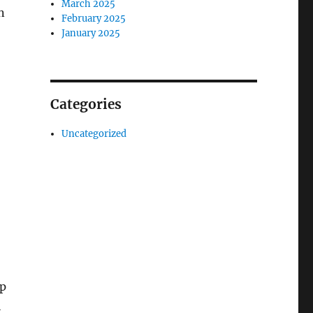
March 2025
n
February 2025
January 2025
Categories
Uncategorized
ap
i