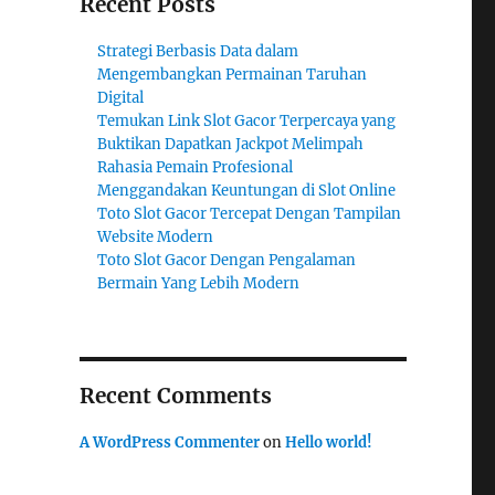
Recent Posts
Strategi Berbasis Data dalam
Mengembangkan Permainan Taruhan
Digital
Temukan Link Slot Gacor Terpercaya yang
Buktikan Dapatkan Jackpot Melimpah
Rahasia Pemain Profesional
Menggandakan Keuntungan di Slot Online
Toto Slot Gacor Tercepat Dengan Tampilan
Website Modern
Toto Slot Gacor Dengan Pengalaman
Bermain Yang Lebih Modern
Recent Comments
A WordPress Commenter
on
Hello world!