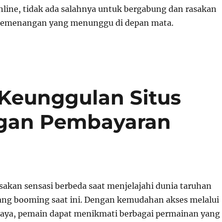
nline, tidak ada salahnya untuk bergabung dan rasakan
i kemenangan yang menunggu di depan mata.
 Keunggulan Situs
ngan Pembayaran
sakan sensasi berbeda saat menjelajahi dunia taruhan
ang booming saat ini. Dengan kemudahan akses melalui
caya, pemain dapat menikmati berbagai permainan yang