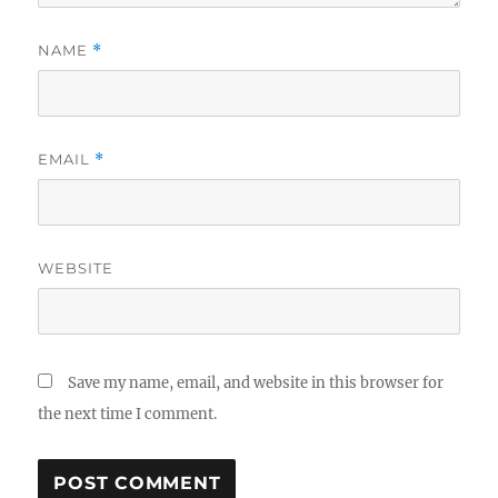
NAME
*
EMAIL
*
WEBSITE
Save my name, email, and website in this browser for
the next time I comment.