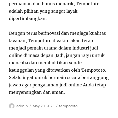
permainan dan bonus menarik, Tempototo
adalah pilihan yang sangat layak
dipertimbangkan.
Dengan terus berinovasi dan menjaga kualitas
layanan, Tempototo diyakini akan tetap
menjadi pemain utama dalam industri judi
online di masa depan. Jadi, jangan ragu untuk
mencoba dan membuktikan sendiri
keunggulan yang ditawarkan oleh Tempototo.
Selalu ingat untuk bermain secara bertanggung
jawab agar pengalaman judi online Anda tetap
menyenangkan dan aman.
Author
Posted
Tags
admin
May 20, 2025
tempototo
on