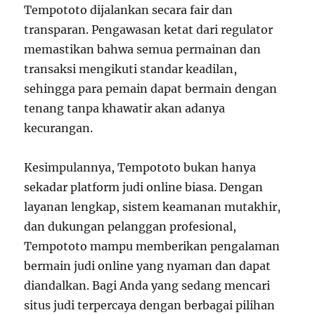
Tempototo dijalankan secara fair dan
transparan. Pengawasan ketat dari regulator
memastikan bahwa semua permainan dan
transaksi mengikuti standar keadilan,
sehingga para pemain dapat bermain dengan
tenang tanpa khawatir akan adanya
kecurangan.
Kesimpulannya, Tempototo bukan hanya
sekadar platform judi online biasa. Dengan
layanan lengkap, sistem keamanan mutakhir,
dan dukungan pelanggan profesional,
Tempototo mampu memberikan pengalaman
bermain judi online yang nyaman dan dapat
diandalkan. Bagi Anda yang sedang mencari
situs judi terpercaya dengan berbagai pilihan