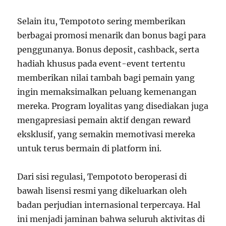
Selain itu, Tempototo sering memberikan
berbagai promosi menarik dan bonus bagi para
penggunanya. Bonus deposit, cashback, serta
hadiah khusus pada event-event tertentu
memberikan nilai tambah bagi pemain yang
ingin memaksimalkan peluang kemenangan
mereka. Program loyalitas yang disediakan juga
mengapresiasi pemain aktif dengan reward
eksklusif, yang semakin memotivasi mereka
untuk terus bermain di platform ini.
Dari sisi regulasi, Tempototo beroperasi di
bawah lisensi resmi yang dikeluarkan oleh
badan perjudian internasional terpercaya. Hal
ini menjadi jaminan bahwa seluruh aktivitas di