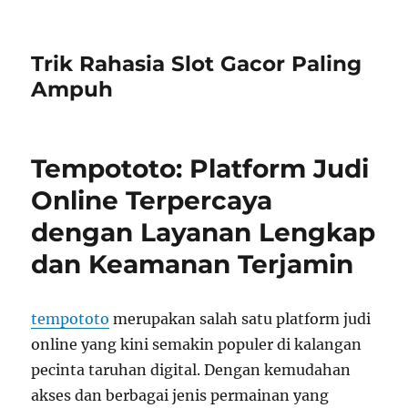
Trik Rahasia Slot Gacor Paling
Ampuh
Tempototo: Platform Judi
Online Terpercaya
dengan Layanan Lengkap
dan Keamanan Terjamin
tempototo
merupakan salah satu platform judi
online yang kini semakin populer di kalangan
pecinta taruhan digital. Dengan kemudahan
akses dan berbagai jenis permainan yang