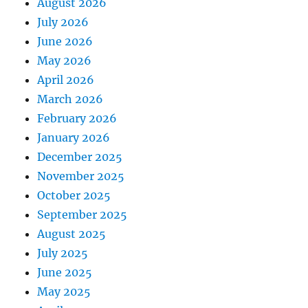
August 2026
July 2026
June 2026
May 2026
April 2026
March 2026
February 2026
January 2026
December 2025
November 2025
October 2025
September 2025
August 2025
July 2025
June 2025
May 2025