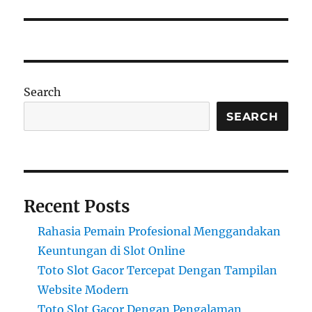
Search
SEARCH
Recent Posts
Rahasia Pemain Profesional Menggandakan
Keuntungan di Slot Online
Toto Slot Gacor Tercepat Dengan Tampilan
Website Modern
Toto Slot Gacor Dengan Pengalaman