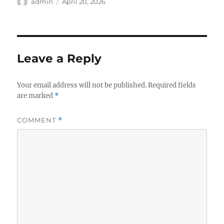
Author
Posted
admin
April 20, 2026
on
Leave a Reply
Your email address will not be published.
Required fields
are marked
*
COMMENT
*