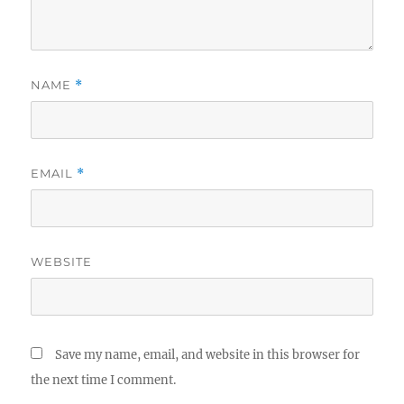
NAME
*
EMAIL
*
WEBSITE
Save my name, email, and website in this browser for
the next time I comment.