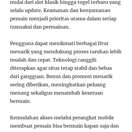
mulai dari slot klasik hingga togel terbaru yang
selalu update. Keamanan dan kenyamanan
pemain menjadi prioritas utama dalam setiap
transaksi dan permainan.
Pengguna dapat menikmati berbagai fitur
menarik yang mendukung proses taruhan lebih
mudah dan cepat. Teknologi canggih
diterapkan agar situs tetap stabil dan bebas
dari gangguan. Bonus dan promosi menarik
sering diberikan, meningkatkan peluang
menang sekaligus menambah keseruan
bermain.
Kemudahan akses melalui perangkat mobile
membuat pemain bisa bermain kapan saja dan