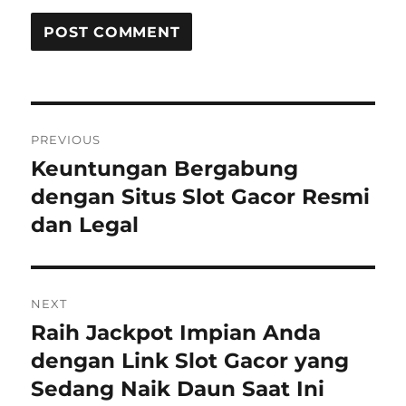
Post
PREVIOUS
navigation
Keuntungan Bergabung
Previous
post:
dengan Situs Slot Gacor Resmi
dan Legal
NEXT
Raih Jackpot Impian Anda
Next
post:
dengan Link Slot Gacor yang
Sedang Naik Daun Saat Ini