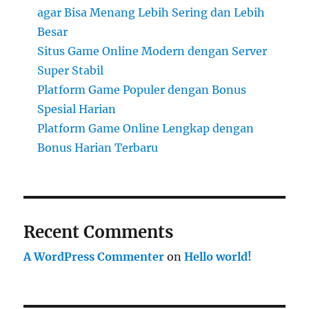
agar Bisa Menang Lebih Sering dan Lebih
Besar
Situs Game Online Modern dengan Server
Super Stabil
Platform Game Populer dengan Bonus
Spesial Harian
Platform Game Online Lengkap dengan
Bonus Harian Terbaru
Recent Comments
A WordPress Commenter
on
Hello world!