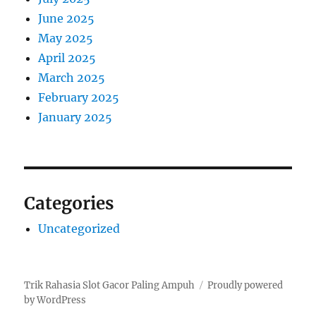
June 2025
May 2025
April 2025
March 2025
February 2025
January 2025
Categories
Uncategorized
Trik Rahasia Slot Gacor Paling Ampuh
Proudly powered
by WordPress