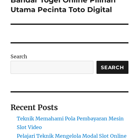
Bandar Togel Online Pilihan
post:
Utama Pecinta Toto Digital
Search
SEARCH
Recent Posts
Teknik Memahami Pola Pembayaran Mesin
Slot Video
Pelajari Teknik Mengelola Modal Slot Online