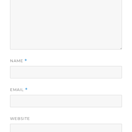
NAME
*
EMAIL
*
WEBSITE