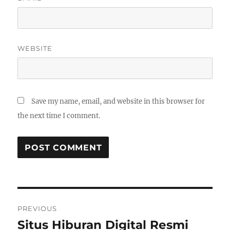
WEBSITE
Save my name, email, and website in this browser for
the next time I comment.
Post
PREVIOUS
navigation
Situs Hiburan Digital Resmi
Previous