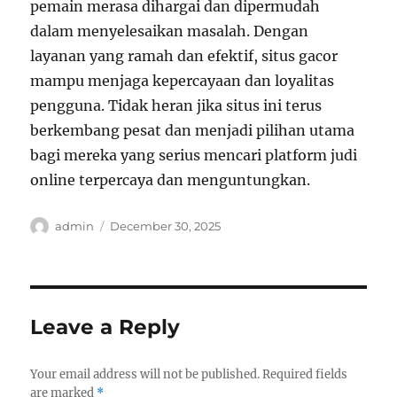
pemain merasa dihargai dan dipermudah
dalam menyelesaikan masalah. Dengan
layanan yang ramah dan efektif, situs gacor
mampu menjaga kepercayaan dan loyalitas
pengguna. Tidak heran jika situs ini terus
berkembang pesat dan menjadi pilihan utama
bagi mereka yang serius mencari platform judi
online terpercaya dan menguntungkan.
Author
Posted
admin
December 30, 2025
on
Leave a Reply
Your email address will not be published.
Required fields
are marked
*