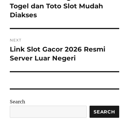
post:
Togel dan Toto Slot Mudah
Diakses
NEXT
Link Slot Gacor 2026 Resmi
Next
post:
Server Luar Negeri
Search
SEARCH