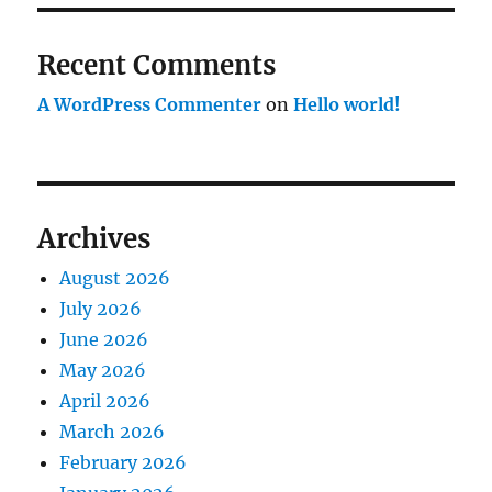
Recent Comments
A WordPress Commenter
on
Hello world!
Archives
August 2026
July 2026
June 2026
May 2026
April 2026
March 2026
February 2026