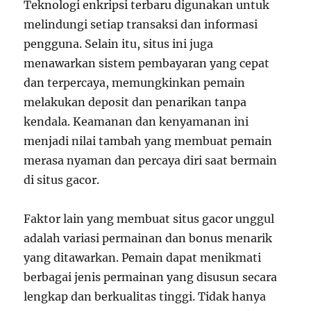
Teknologi enkripsi terbaru digunakan untuk
melindungi setiap transaksi dan informasi
pengguna. Selain itu, situs ini juga
menawarkan sistem pembayaran yang cepat
dan terpercaya, memungkinkan pemain
melakukan deposit dan penarikan tanpa
kendala. Keamanan dan kenyamanan ini
menjadi nilai tambah yang membuat pemain
merasa nyaman dan percaya diri saat bermain
di situs gacor.
Faktor lain yang membuat situs gacor unggul
adalah variasi permainan dan bonus menarik
yang ditawarkan. Pemain dapat menikmati
berbagai jenis permainan yang disusun secara
lengkap dan berkualitas tinggi. Tidak hanya