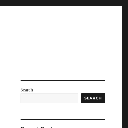
a
Search
SEARCH