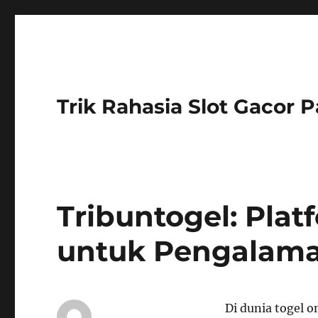
Trik Rahasia Slot Gacor 
Tribuntogel: Plat
untuk Pengalama
Di dunia togel o