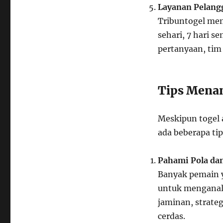
Layanan Pelang
Tribuntogel mem
sehari, 7 hari 
pertanyaan, tim
Tips Menan
Meskipun togel
ada beberapa t
Pahami Pola dan
Banyak pemain y
untuk menganali
jaminan, strate
cerdas.