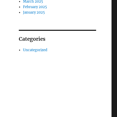
March 2025
February 2025
January 2025
Categories
Uncategorized