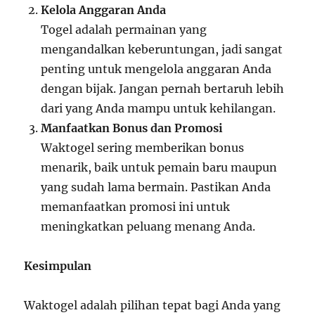
Kelola Anggaran Anda
Togel adalah permainan yang
mengandalkan keberuntungan, jadi sangat
penting untuk mengelola anggaran Anda
dengan bijak. Jangan pernah bertaruh lebih
dari yang Anda mampu untuk kehilangan.
Manfaatkan Bonus dan Promosi
Waktogel sering memberikan bonus
menarik, baik untuk pemain baru maupun
yang sudah lama bermain. Pastikan Anda
memanfaatkan promosi ini untuk
meningkatkan peluang menang Anda.
Kesimpulan
Waktogel adalah pilihan tepat bagi Anda yang