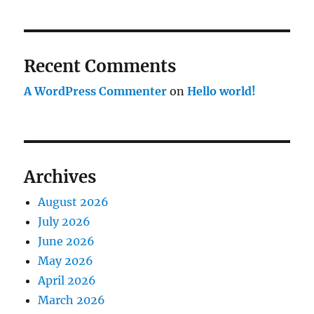
Recent Comments
A WordPress Commenter
on
Hello world!
Archives
August 2026
July 2026
June 2026
May 2026
April 2026
March 2026