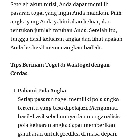
Setelah akun terisi, Anda dapat memilih
pasaran togel yang ingin Anda mainkan. Pilih
angka yang Anda yakini akan keluar, dan
tentukan jumlah taruhan Anda. Setelah itu,
tunggu hasil keluaran angka dan lihat apakah
Anda berhasil memenangkan hadiah.
Tips Bermain Togel di Waktogel dengan
Cerdas
Pahami Pola Angka
Setiap pasaran togel memiliki pola angka
tertentu yang bisa dipelajari. Mengamati
hasil-hasil sebelumnya dan menganalisis
pola keluaran angka dapat memberikan
gambaran untuk prediksi di masa depan.