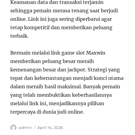
Keamanan data dan transaksi terjamin
sehingga pemain merasa tenang saat berjudi
online. Link ini juga sering diperbarui agar
tetap kompetitif dan memberikan peluang
terbaik.
Bermain melalui link game slot Maxwin
memberikan peluang besar meraih
kemenangan besar dan jackpot. Strategi yang
tepat dan keberuntungan menjadi kunci utama
dalam meraih hasil maksimal. Banyak pemain
yang telah membuktikan keberhasilannya
melalui link ini, menjadikannya pilihan
terpercaya di dunia judi online.
Author
Posted
admin
April 14, 2026
on