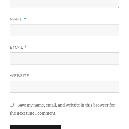
NAME
*
EMAIL
*
WEBSITE
Save my name, email, and website in this browser for
the next time I comment.