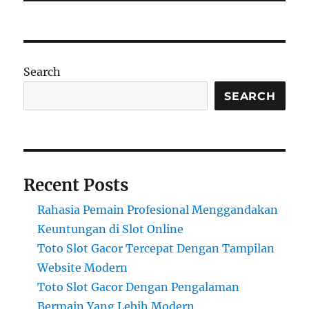
Search
SEARCH
Recent Posts
Rahasia Pemain Profesional Menggandakan
Keuntungan di Slot Online
Toto Slot Gacor Tercepat Dengan Tampilan
Website Modern
Toto Slot Gacor Dengan Pengalaman
Bermain Yang Lebih Modern