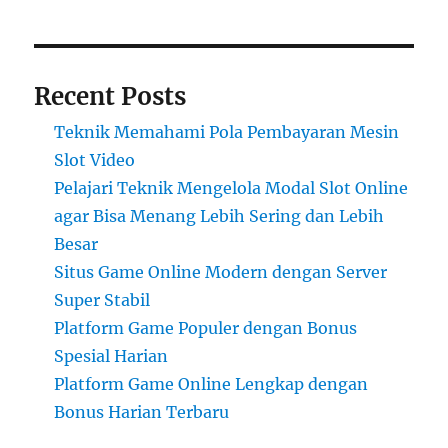
Recent Posts
Teknik Memahami Pola Pembayaran Mesin
Slot Video
Pelajari Teknik Mengelola Modal Slot Online
agar Bisa Menang Lebih Sering dan Lebih
Besar
Situs Game Online Modern dengan Server
Super Stabil
Platform Game Populer dengan Bonus
Spesial Harian
Platform Game Online Lengkap dengan
Bonus Harian Terbaru