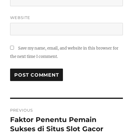
WEBSITE
Save my name, email, and website in this browser for
the next time I comment.
Post
PREVIOUS
navigation
Faktor Penentu Pemain
Previous
post:
Sukses di Situs Slot Gacor