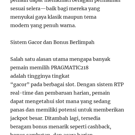
pemain dapat menikmati beragam permainan
sesuai selera—baik bagi mereka yang
menyukai gaya klasik maupun tema
modern yang penuh warna.
Sistem Gacor dan Bonus Berlimpah
Salah satu alasan utama mengapa banyak
pemain memilih PRAGMATIC218
adalah tingginya tingkat
“gacor” pada berbagai slot. Dengan sistem RTP
real-time dan pembaruan harian, pemain
dapat mengetahui slot mana yang sedang
panas dan memiliki potensi untuk memberikan
jackpot besar. Ditambah lagi, tersedia
beragam bonus menarik seperti cashback,