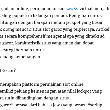
rjudian online, permainan mesin
kaw89
virtual menjadi
paling populer di kalangan penjudi. Keinginan untuk
ntungan dengan harapan meraih jackpot yang besar
orang mencari situs slot gacor yang terpercaya. Artikel
as secara komprehensif mengenai apa yang dimaksud
t gacor, karakteristik situs yang aman dan dapat
 strategi bermain untuk
eluang kemenangan.
ot Gacor?
r merupakan platform permainan slot online
emiliki peluang kemenangan atau nilai jackpot yang
ara rutin dibandingkan dengan situs
 “gacor” berasal dari bahasa Jawa yang berarti “sering