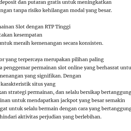
eposit dan putaran gratis untuk meningkatkan
gan tanpa risiko kehilangan modal yang besar.
ainan Slot dengan RTP Tinggi
ptakan kesempatan
 untuk meraih kemenangan secara konsisten.
cor yang terpercaya merupakan pilihan paling
ra penggemar permainan slot online yang berhasrat unt
enangan yang signifikan. Dengan
arakteristik situs yang
n strategi permainan, dan selalu bersikap bertanggun
inan untuk mendapatkan jackpot yang besar semakin
Ingat untuk selalu bermain dengan cara yang bertanggun
indari aktivitas perjudian yang berlebihan.