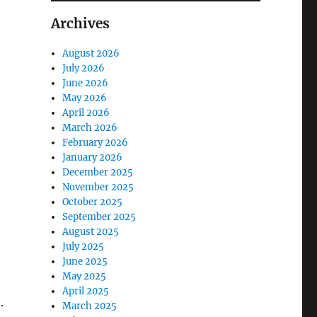
Archives
August 2026
July 2026
June 2026
May 2026
April 2026
March 2026
February 2026
January 2026
December 2025
November 2025
October 2025
September 2025
August 2025
July 2025
June 2025
May 2025
April 2025
.
March 2025