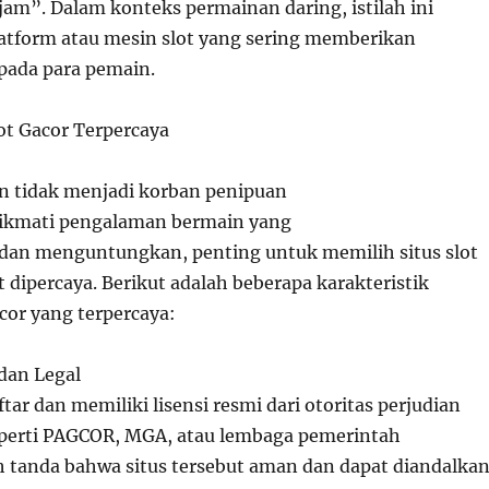
jam”. Dalam konteks permainan daring, istilah ini
atform atau mesin slot yang sering memberikan
ada para pemain.
Slot Gacor Terpercaya
n tidak menjadi korban penipuan
nikmati pengalaman bermain yang
an menguntungkan, penting untuk memilih situs slot
 dipercaya. Berikut adalah beberapa karakteristik
acor yang terpercaya:
 dan Legal
ftar dan memiliki lisensi resmi dari otoritas perjudian
eperti PAGCOR, MGA, atau lembaga pemerintah
h tanda bahwa situs tersebut aman dan dapat diandalkan