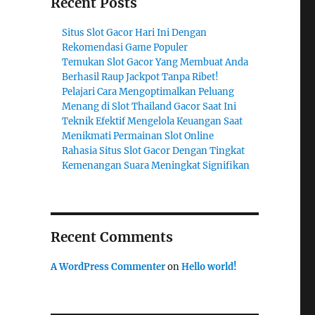
Recent Posts
Situs Slot Gacor Hari Ini Dengan
Rekomendasi Game Populer
Temukan Slot Gacor Yang Membuat Anda
Berhasil Raup Jackpot Tanpa Ribet!
Pelajari Cara Mengoptimalkan Peluang
Menang di Slot Thailand Gacor Saat Ini
Teknik Efektif Mengelola Keuangan Saat
Menikmati Permainan Slot Online
Rahasia Situs Slot Gacor Dengan Tingkat
Kemenangan Suara Meningkat Signifikan
Recent Comments
A WordPress Commenter
on
Hello world!