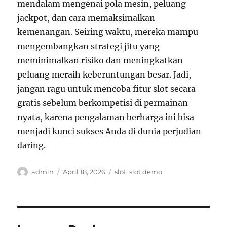
mendalam mengenai pola mesin, peluang
jackpot, dan cara memaksimalkan
kemenangan. Seiring waktu, mereka mampu
mengembangkan strategi jitu yang
meminimalkan risiko dan meningkatkan
peluang meraih keberuntungan besar. Jadi,
jangan ragu untuk mencoba fitur slot secara
gratis sebelum berkompetisi di permainan
nyata, karena pengalaman berharga ini bisa
menjadi kunci sukses Anda di dunia perjudian
daring.
Author
Posted
Tags
admin
April 18, 2026
slot
,
slot demo
on