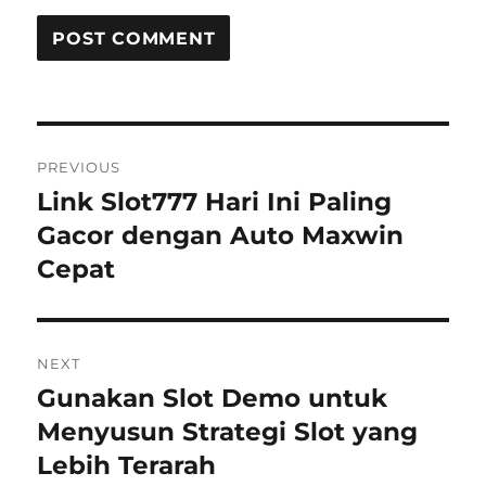
Post
PREVIOUS
navigation
Link Slot777 Hari Ini Paling
Previous
post:
Gacor dengan Auto Maxwin
Cepat
NEXT
Gunakan Slot Demo untuk
Next
post:
Menyusun Strategi Slot yang
Lebih Terarah