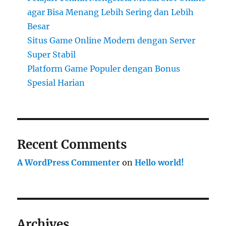
agar Bisa Menang Lebih Sering dan Lebih
Besar
Situs Game Online Modern dengan Server
Super Stabil
Platform Game Populer dengan Bonus
Spesial Harian
Recent Comments
A WordPress Commenter
on
Hello world!
Archives