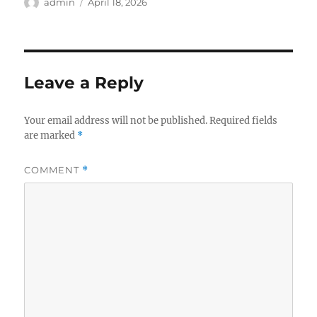
Author
Posted
admin
April 18, 2026
on
Leave a Reply
Your email address will not be published.
Required fields
are marked
*
COMMENT
*