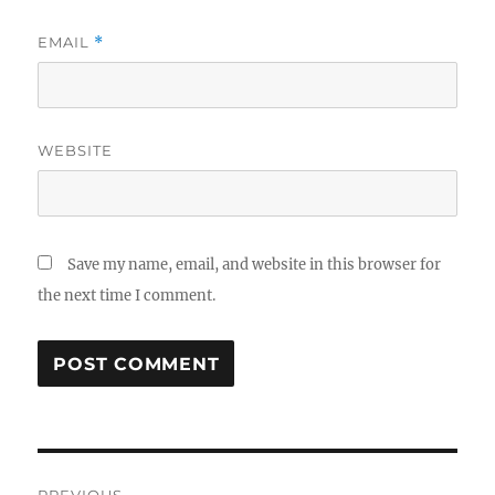
EMAIL
*
WEBSITE
Save my name, email, and website in this browser for
the next time I comment.
Post