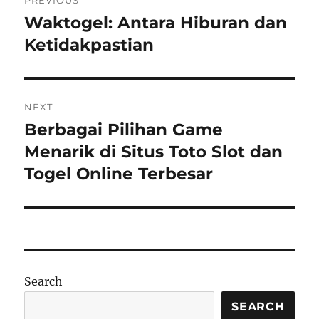
PREVIOUS
navigation
Waktogel: Antara Hiburan dan
Previous
post:
Ketidakpastian
NEXT
Berbagai Pilihan Game
Next
post:
Menarik di Situs Toto Slot dan
Togel Online Terbesar
Search
SEARCH