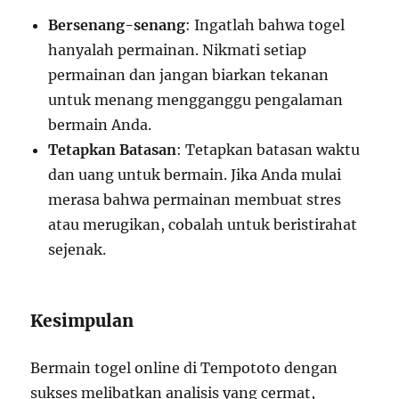
Bersenang-senang
: Ingatlah bahwa togel
hanyalah permainan. Nikmati setiap
permainan dan jangan biarkan tekanan
untuk menang mengganggu pengalaman
bermain Anda.
Tetapkan Batasan
: Tetapkan batasan waktu
dan uang untuk bermain. Jika Anda mulai
merasa bahwa permainan membuat stres
atau merugikan, cobalah untuk beristirahat
sejenak.
Kesimpulan
Bermain togel online di Tempototo dengan
sukses melibatkan analisis yang cermat,