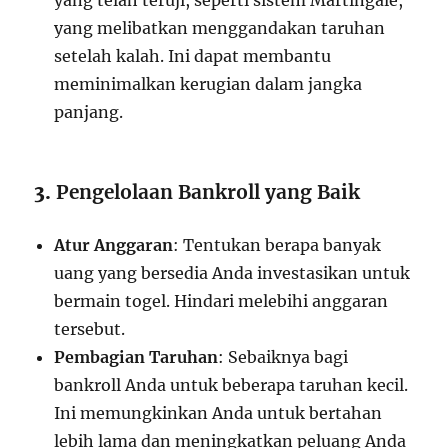
yang telah teruji, seperti sistem Martingale,
yang melibatkan menggandakan taruhan
setelah kalah. Ini dapat membantu
meminimalkan kerugian dalam jangka
panjang.
3.
Pengelolaan Bankroll yang Baik
Atur Anggaran
: Tentukan berapa banyak
uang yang bersedia Anda investasikan untuk
bermain togel. Hindari melebihi anggaran
tersebut.
Pembagian Taruhan
: Sebaiknya bagi
bankroll Anda untuk beberapa taruhan kecil.
Ini memungkinkan Anda untuk bertahan
lebih lama dan meningkatkan peluang Anda