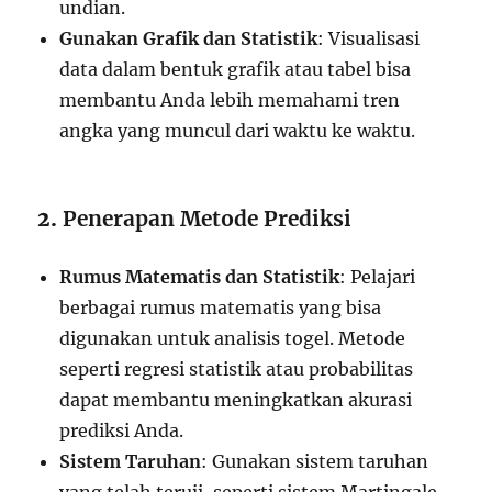
undian.
Gunakan Grafik dan Statistik
: Visualisasi
data dalam bentuk grafik atau tabel bisa
membantu Anda lebih memahami tren
angka yang muncul dari waktu ke waktu.
2.
Penerapan Metode Prediksi
Rumus Matematis dan Statistik
: Pelajari
berbagai rumus matematis yang bisa
digunakan untuk analisis togel. Metode
seperti regresi statistik atau probabilitas
dapat membantu meningkatkan akurasi
prediksi Anda.
Sistem Taruhan
: Gunakan sistem taruhan