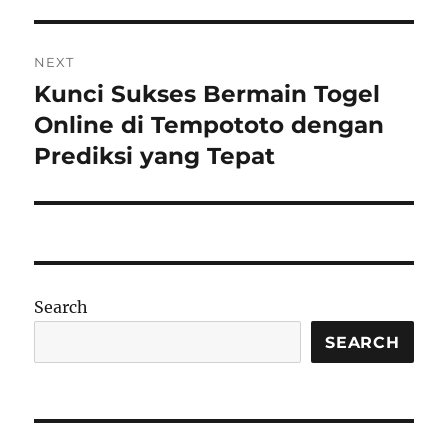
NEXT
Kunci Sukses Bermain Togel
Next
post:
Online di Tempototo dengan
Prediksi yang Tepat
Search
SEARCH