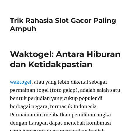
Trik Rahasia Slot Gacor Paling
Ampuh
Waktogel: Antara Hiburan
dan Ketidakpastian
waktogel
, atau yang lebih dikenal sebagai
permainan togel (toto gelap), adalah salah satu
bentuk perjudian yang cukup populer di
berbagai negara, termasuk Indonesia.
Permainan ini melibatkan pemilihan angka
dengan harapan dapat menebak kombinasi