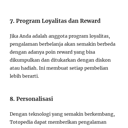
7.
Program Loyalitas dan Reward
Jika Anda adalah anggota program loyalitas,
pengalaman berbelanja akan semakin berbeda
dengan adanya poin reward yang bisa
dikumpulkan dan ditukarkan dengan diskon
atau hadiah. Ini membuat setiap pembelian
lebih berarti.
8.
Personalisasi
Dengan teknologi yang semakin berkembang,
Totopedia dapat memberikan pengalaman