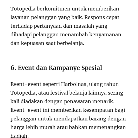
Totopedia berkomitmen untuk memberikan
layanan pelanggan yang baik. Respons cepat
terhadap pertanyaan dan masalah yang
dihadapi pelanggan menambah kenyamanan
dan kepuasan saat berbelanja.
6.
Event dan Kampanye Spesial
Event-event seperti Harbolnas, ulang tahun
Totopedia, atau festival belanja lainnya sering
kali diadakan dengan penawaran menarik.
Event-event ini memberikan kesempatan bagi
pelanggan untuk mendapatkan barang dengan
harga lebih murah atau bahkan memenangkan
hadiah.