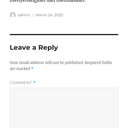
menyenangkan dan memuaskan.
Author
Posted
admin
March 24, 2025
on
Leave a Reply
Your email address will not be published.
Required fields
are marked
*
COMMENT
*