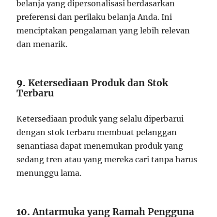
belanja yang dipersonalisasi berdasarkan
preferensi dan perilaku belanja Anda. Ini
menciptakan pengalaman yang lebih relevan
dan menarik.
9.
Ketersediaan Produk dan Stok
Terbaru
Ketersediaan produk yang selalu diperbarui
dengan stok terbaru membuat pelanggan
senantiasa dapat menemukan produk yang
sedang tren atau yang mereka cari tanpa harus
menunggu lama.
10.
Antarmuka yang Ramah Pengguna