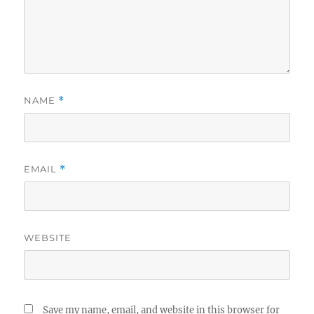
NAME
*
EMAIL
*
WEBSITE
Save my name, email, and website in this browser for