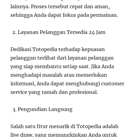
lainnya. Proses tersebut cepat dan aman,
sehingga Anda dapat fokus pada permainan.
Layanan Pelanggan Tersedia 24 Jam
Dedikasi Totopedia terhadap kepuasan
pelanggan terlihat dari layanan pelanggan
yang siap membantu setiap saat. Jika Anda
menghadapi masalah atau memerlukan
informasi, Anda dapat menghubungi customer
service yang ramah dan profesional.
Pengundian Langsung
Salah satu fitur menarik di Totopedia adalah
live draw, yang memungkinkan Anda untuk