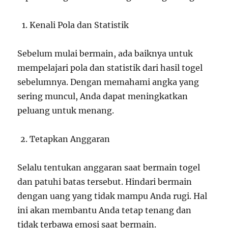
Kenali Pola dan Statistik
Sebelum mulai bermain, ada baiknya untuk
mempelajari pola dan statistik dari hasil togel
sebelumnya. Dengan memahami angka yang
sering muncul, Anda dapat meningkatkan
peluang untuk menang.
Tetapkan Anggaran
Selalu tentukan anggaran saat bermain togel
dan patuhi batas tersebut. Hindari bermain
dengan uang yang tidak mampu Anda rugi. Hal
ini akan membantu Anda tetap tenang dan
tidak terbawa emosi saat bermain.