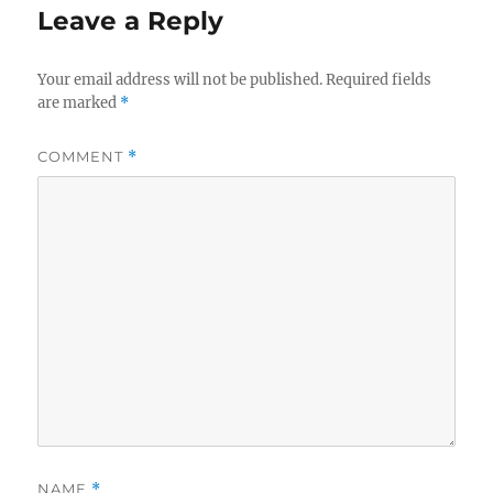
Leave a Reply
Your email address will not be published.
Required fields
are marked
*
COMMENT
*
NAME
*