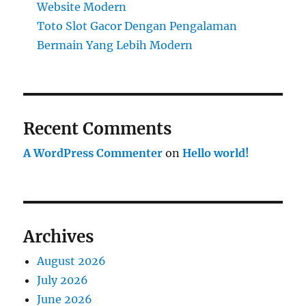
Website Modern
Toto Slot Gacor Dengan Pengalaman
Bermain Yang Lebih Modern
Recent Comments
A WordPress Commenter
on
Hello world!
Archives
August 2026
July 2026
June 2026