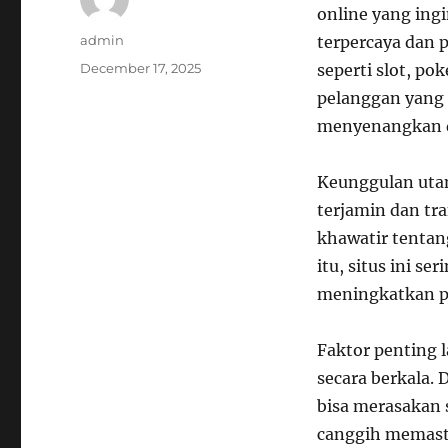
online yang ing
Author
admin
terpercaya dan 
Posted
December 17, 2025
seperti slot, p
on
pelanggan yang
menyenangkan 
Keunggulan utam
terjamin dan tra
khawatir tentan
itu, situs ini 
meningkatkan p
Faktor penting 
secara berkala. 
bisa merasakan 
canggih memasti