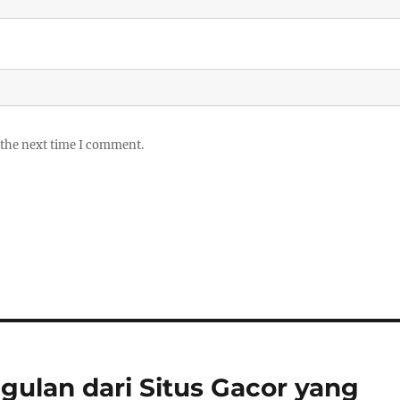
 the next time I comment.
gulan dari Situs Gacor yang