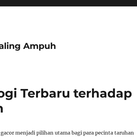
Paling Ampuh
gi Terbaru terhadap
n
 gacor menjadi pilihan utama bagi para pecinta taruhan