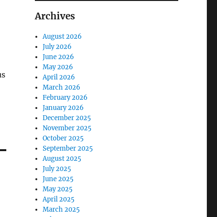
Archives
August 2026
July 2026
June 2026
May 2026
us
April 2026
March 2026
February 2026
January 2026
December 2025
November 2025
October 2025
September 2025
August 2025
July 2025
June 2025
May 2025
April 2025
March 2025