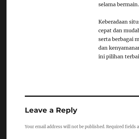
selama bermain.
Keberadaan sit
cepat dan mudah 
serta berbagai
dan kenyamanan 
ini pilihan ter
Leave a Reply
Your email address will not be published.
Required fields