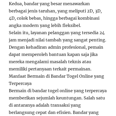
Kedua, bandar yang besar menawarkan
berbagai jenis taruhan, yang meliputi 2D, 3D,
4D, colok bebas, hingga berbagai kombinasi
angka modern yang lebih fleksibel.
Selain itu, layanan pelanggan yang tersedia 24
jam menjadi nilai tambah yang sangat penting.
Dengan kehadiran admin profesional, pemain
dapat memperoleh bantuan kapan saja jika
mereka mengalami masalah teknis atau
memiliki pertanyaan terkait permainan.
Manfaat Bermain di Bandar Togel Online yang
Terpercaya
Bermain di bandar togel online yang terpercaya
memberikan sejumlah keuntungan. Salah satu
di antaranya adalah transaksi yang
berlangsung cepat dan efisien. Bandar yang