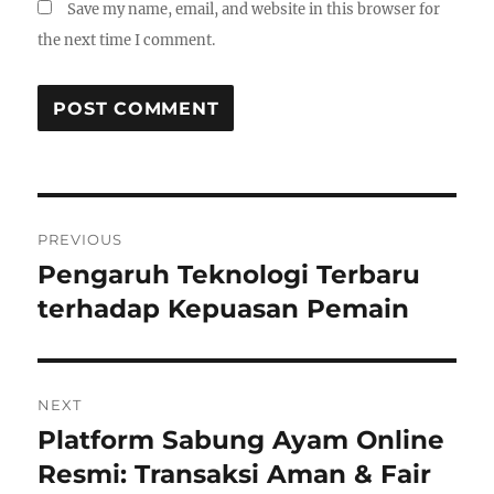
Save my name, email, and website in this browser for
the next time I comment.
Post
PREVIOUS
navigation
Pengaruh Teknologi Terbaru
Previous
post:
terhadap Kepuasan Pemain
NEXT
Platform Sabung Ayam Online
Next
post:
Resmi: Transaksi Aman & Fair