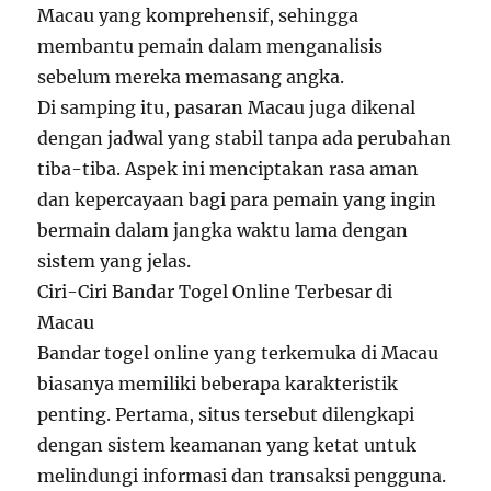
Macau yang komprehensif, sehingga
membantu pemain dalam menganalisis
sebelum mereka memasang angka.
Di samping itu, pasaran Macau juga dikenal
dengan jadwal yang stabil tanpa ada perubahan
tiba-tiba. Aspek ini menciptakan rasa aman
dan kepercayaan bagi para pemain yang ingin
bermain dalam jangka waktu lama dengan
sistem yang jelas.
Ciri-Ciri Bandar Togel Online Terbesar di
Macau
Bandar togel online yang terkemuka di Macau
biasanya memiliki beberapa karakteristik
penting. Pertama, situs tersebut dilengkapi
dengan sistem keamanan yang ketat untuk
melindungi informasi dan transaksi pengguna.