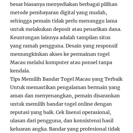
besar biasanya menyediakan berbagai pilihan
metode pembayaran digital yang mudah,
sehingga pemain tidak perlu menunggu lama
untuk melakukan deposit atau penarikan dana.
Keuntungan lainnya adalah tampilan situs
yang ramah pengguna. Desain yang responsif
memungkinkan akses ke permainan togel
Macau melalui komputer atau ponsel tanpa
kendala.
Tips Memilih Bandar Togel Macau yang Terbaik
Untuk memastikan pengalaman bermain yang
aman dan menyenangkan, pemain disarankan
untuk memilih bandar togel online dengan
reputasi yang baik. Cek lisensi operasional,
ulasan dari pengguna, dan konsistensi hasil
keluaran angka. Bandar yang profesional tidak