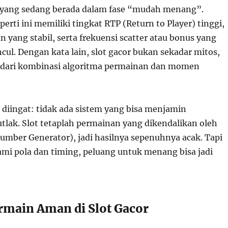
 yang sedang berada dalam fase “mudah menang”.
eperti ini memiliki tingkat RTP (Return to Player) tinggi,
yang stabil, serta frekuensi scatter atau bonus yang
cul. Dengan kata lain, slot gacor bukan sekadar mitos,
 dari kombinasi algoritma permainan dan momen
diingat: tidak ada sistem yang bisa menjamin
ak. Slot tetaplah permainan yang dikendalikan oleh
ber Generator), jadi hasilnya sepenuhnya acak. Tapi
 pola dan timing, peluang untuk menang bisa jadi
ermain Aman di Slot Gacor