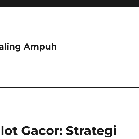
Paling Ampuh
lot Gacor: Strategi