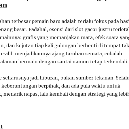
an
ahan terbesar pemain baru adalah terlalu fokus pada hasi
ng besar. Padahal, esensi dari slot gacor justru terleta
rmainnya: grafis yang memanjakan mata, efek suara yan
, dan kejutan tiap kali gulungan berhenti di tempat ta
lih-alih menjadikannya ajang taruhan semata, cobalah
laman bermain dengan santai namun tetap terkendali.
ne seharusnya jadi hiburan, bukan sumber tekanan. Selal
a keberuntungan berpihak, dan ada pula waktu untuk
, menarik napas, lalu kembali dengan strategi yang lebi
n