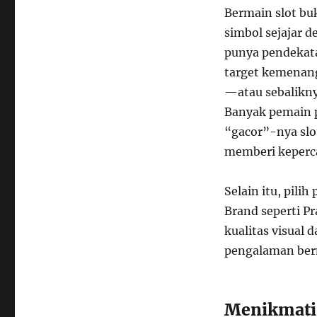
Bermain slot bu
simbol sejajar 
punya pendekata
target kemenang
—atau sebaliknya
Banyak pemain 
“gacor”-nya slot
memberi keperca
Selain itu, pili
Brand seperti Pr
kualitas visual 
pengalaman ber
Menikmati 