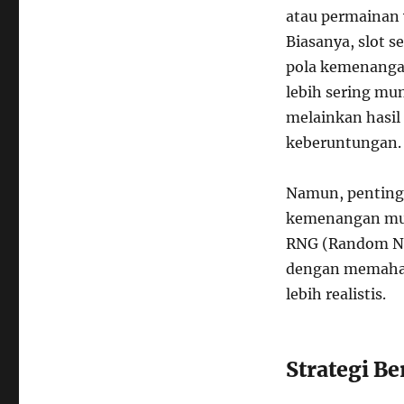
atau permainan
Biasanya, slot s
pola kemenangan 
lebih sering mun
melainkan hasil
keberuntungan.
Namun, penting 
kemenangan mutl
RNG (Random Num
dengan memahami
lebih realistis.
Strategi B