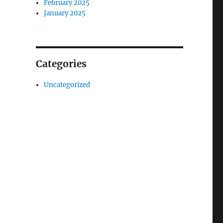
February 2025
January 2025
Categories
Uncategorized