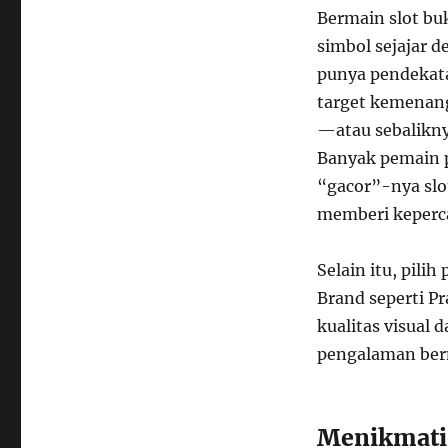
Bermain slot bu
simbol sejajar 
punya pendekata
target kemenang
—atau sebaliknya
Banyak pemain 
“gacor”-nya slot
memberi keperca
Selain itu, pili
Brand seperti Pr
kualitas visual 
pengalaman ber
Menikmati 