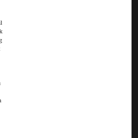
l
k
g
k
u
h