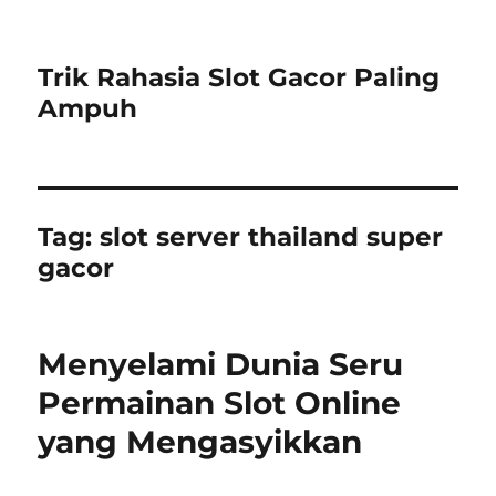
Trik Rahasia Slot Gacor Paling
Ampuh
Tag:
slot server thailand super
gacor
Menyelami Dunia Seru
Permainan Slot Online
yang Mengasyikkan