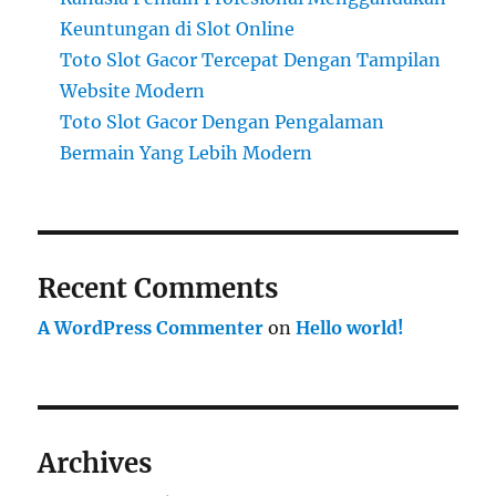
Keuntungan di Slot Online
Toto Slot Gacor Tercepat Dengan Tampilan
Website Modern
Toto Slot Gacor Dengan Pengalaman
Bermain Yang Lebih Modern
Recent Comments
A WordPress Commenter
on
Hello world!
Archives