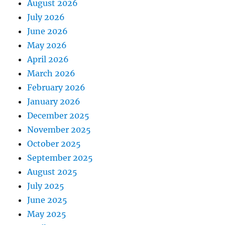
August 2026
July 2026
June 2026
May 2026
April 2026
March 2026
February 2026
January 2026
December 2025
November 2025
October 2025
September 2025
August 2025
July 2025
June 2025
May 2025