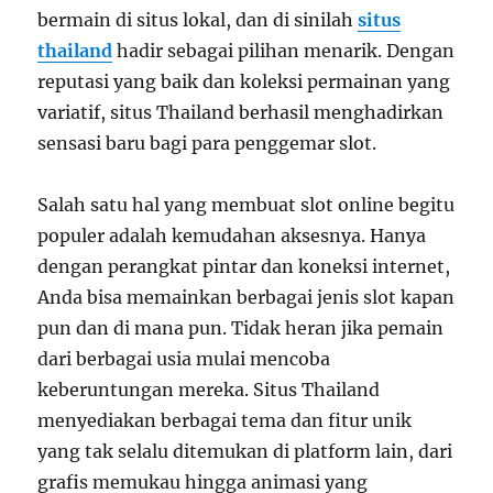
bermain di situs lokal, dan di sinilah
situs
thailand
hadir sebagai pilihan menarik. Dengan
reputasi yang baik dan koleksi permainan yang
variatif, situs Thailand berhasil menghadirkan
sensasi baru bagi para penggemar slot.
Salah satu hal yang membuat slot online begitu
populer adalah kemudahan aksesnya. Hanya
dengan perangkat pintar dan koneksi internet,
Anda bisa memainkan berbagai jenis slot kapan
pun dan di mana pun. Tidak heran jika pemain
dari berbagai usia mulai mencoba
keberuntungan mereka. Situs Thailand
menyediakan berbagai tema dan fitur unik
yang tak selalu ditemukan di platform lain, dari
grafis memukau hingga animasi yang