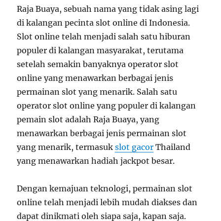
Raja Buaya, sebuah nama yang tidak asing lagi
di kalangan pecinta slot online di Indonesia.
Slot online telah menjadi salah satu hiburan
populer di kalangan masyarakat, terutama
setelah semakin banyaknya operator slot
online yang menawarkan berbagai jenis
permainan slot yang menarik. Salah satu
operator slot online yang populer di kalangan
pemain slot adalah Raja Buaya, yang
menawarkan berbagai jenis permainan slot
yang menarik, termasuk
slot gacor
Thailand
yang menawarkan hadiah jackpot besar.
Dengan kemajuan teknologi, permainan slot
online telah menjadi lebih mudah diakses dan
dapat dinikmati oleh siapa saja, kapan saja.