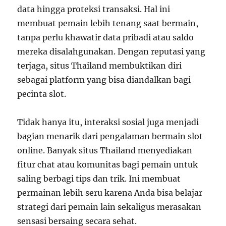
data hingga proteksi transaksi. Hal ini
membuat pemain lebih tenang saat bermain,
tanpa perlu khawatir data pribadi atau saldo
mereka disalahgunakan. Dengan reputasi yang
terjaga, situs Thailand membuktikan diri
sebagai platform yang bisa diandalkan bagi
pecinta slot.
Tidak hanya itu, interaksi sosial juga menjadi
bagian menarik dari pengalaman bermain slot
online. Banyak situs Thailand menyediakan
fitur chat atau komunitas bagi pemain untuk
saling berbagi tips dan trik. Ini membuat
permainan lebih seru karena Anda bisa belajar
strategi dari pemain lain sekaligus merasakan
sensasi bersaing secara sehat.