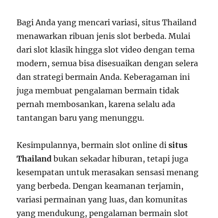
Bagi Anda yang mencari variasi, situs Thailand
menawarkan ribuan jenis slot berbeda. Mulai
dari slot klasik hingga slot video dengan tema
modern, semua bisa disesuaikan dengan selera
dan strategi bermain Anda. Keberagaman ini
juga membuat pengalaman bermain tidak
pernah membosankan, karena selalu ada
tantangan baru yang menunggu.
Kesimpulannya, bermain slot online di
situs
Thailand
bukan sekadar hiburan, tetapi juga
kesempatan untuk merasakan sensasi menang
yang berbeda. Dengan keamanan terjamin,
variasi permainan yang luas, dan komunitas
yang mendukung, pengalaman bermain slot