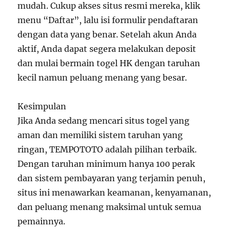
mudah. Cukup akses situs resmi mereka, klik
menu “Daftar”, lalu isi formulir pendaftaran
dengan data yang benar. Setelah akun Anda
aktif, Anda dapat segera melakukan deposit
dan mulai bermain togel HK dengan taruhan
kecil namun peluang menang yang besar.
Kesimpulan
Jika Anda sedang mencari situs togel yang
aman dan memiliki sistem taruhan yang
ringan, TEMPOTOTO adalah pilihan terbaik.
Dengan taruhan minimum hanya 100 perak
dan sistem pembayaran yang terjamin penuh,
situs ini menawarkan keamanan, kenyamanan,
dan peluang menang maksimal untuk semua
pemainnya.