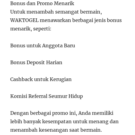
Bonus dan Promo Menarik
Untuk menambah semangat bermain,
WAKTOGEL menawarkan berbagai jenis bonus
menarik, seperti:
Bonus untuk Anggota Baru
Bonus Deposit Harian
Cashback untuk Kerugian
Komisi Referral Seumur Hidup
Dengan berbagai promo ini, Anda memiliki
lebih banyak kesempatan untuk menang dan
menambah kesenangan saat bermain.