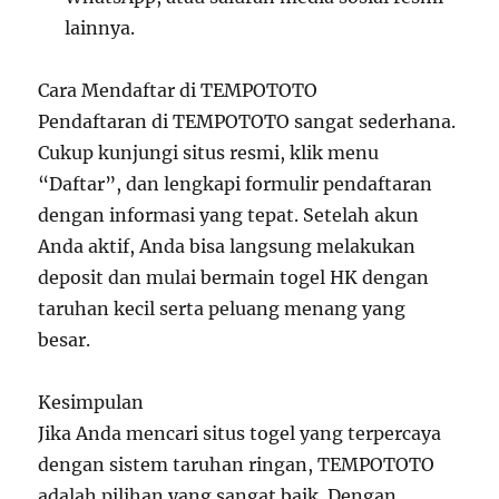
lainnya.
Cara Mendaftar di TEMPOTOTO
Pendaftaran di TEMPOTOTO sangat sederhana.
Cukup kunjungi situs resmi, klik menu
“Daftar”, dan lengkapi formulir pendaftaran
dengan informasi yang tepat. Setelah akun
Anda aktif, Anda bisa langsung melakukan
deposit dan mulai bermain togel HK dengan
taruhan kecil serta peluang menang yang
besar.
Kesimpulan
Jika Anda mencari situs togel yang terpercaya
dengan sistem taruhan ringan, TEMPOTOTO
adalah pilihan yang sangat baik. Dengan