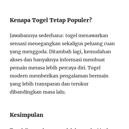
Kenapa Togel Tetap Populer?
Jawabannya sederhana: togel menawarkan
sensasi menegangkan sekaligus peluang cuan
yang menggoda. Ditambah lagi, kemudahan
akses dan banyaknya informasi membuat
pemain merasa lebih percaya diri. Togel
modern memberikan pengalaman bermain
yang lebih transparan dan terukur
dibandingkan masa lalu.
Kesimpulan