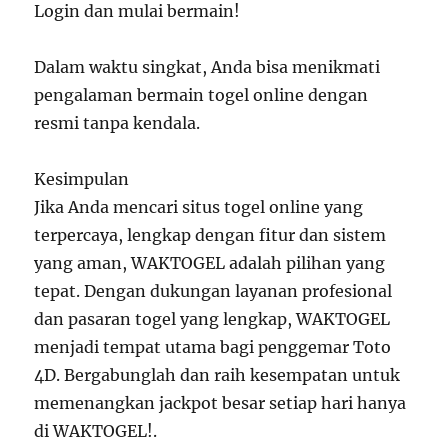
Login dan mulai bermain!
Dalam waktu singkat, Anda bisa menikmati
pengalaman bermain togel online dengan
resmi tanpa kendala.
Kesimpulan
Jika Anda mencari situs togel online yang
terpercaya, lengkap dengan fitur dan sistem
yang aman, WAKTOGEL adalah pilihan yang
tepat. Dengan dukungan layanan profesional
dan pasaran togel yang lengkap, WAKTOGEL
menjadi tempat utama bagi penggemar Toto
4D. Bergabunglah dan raih kesempatan untuk
memenangkan jackpot besar setiap hari hanya
di WAKTOGEL!.