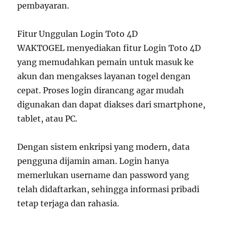
pembayaran.
Fitur Unggulan Login Toto 4D
WAKTOGEL menyediakan fitur Login Toto 4D
yang memudahkan pemain untuk masuk ke
akun dan mengakses layanan togel dengan
cepat. Proses login dirancang agar mudah
digunakan dan dapat diakses dari smartphone,
tablet, atau PC.
Dengan sistem enkripsi yang modern, data
pengguna dijamin aman. Login hanya
memerlukan username dan password yang
telah didaftarkan, sehingga informasi pribadi
tetap terjaga dan rahasia.