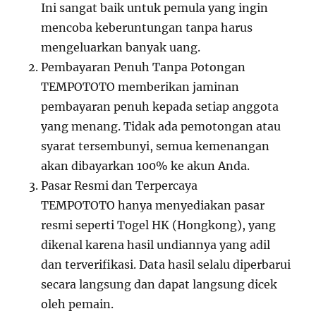
Ini sangat baik untuk pemula yang ingin
mencoba keberuntungan tanpa harus
mengeluarkan banyak uang.
Pembayaran Penuh Tanpa Potongan
TEMPOTOTO memberikan jaminan
pembayaran penuh kepada setiap anggota
yang menang. Tidak ada pemotongan atau
syarat tersembunyi, semua kemenangan
akan dibayarkan 100% ke akun Anda.
Pasar Resmi dan Terpercaya
TEMPOTOTO hanya menyediakan pasar
resmi seperti Togel HK (Hongkong), yang
dikenal karena hasil undiannya yang adil
dan terverifikasi. Data hasil selalu diperbarui
secara langsung dan dapat langsung dicek
oleh pemain.