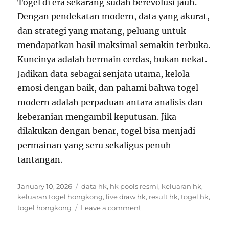
Togel di era sekarang sudah berevolusi jauh.
Dengan pendekatan modern, data yang akurat,
dan strategi yang matang, peluang untuk
mendapatkan hasil maksimal semakin terbuka.
Kuncinya adalah bermain cerdas, bukan nekat.
Jadikan data sebagai senjata utama, kelola
emosi dengan baik, dan pahami bahwa togel
modern adalah perpaduan antara analisis dan
keberanian mengambil keputusan. Jika
dilakukan dengan benar, togel bisa menjadi
permainan yang seru sekaligus penuh
tantangan.
Posted
Tags
January 10, 2026
data hk
,
hk pools resmi
,
keluaran hk
,
on
keluaran togel hongkong
,
live draw hk
,
result hk
,
togel hk
,
on
togel hongkong
Leave a comment
Bongkar
Rahasia