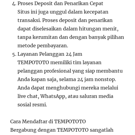
Proses Deposit dan Penarikan Cepat
Situs ini juga unggul dalam kecepatan
transaksi. Proses deposit dan penarikan
dapat diselesaikan dalam hitungan menit,
tanpa kerumitan dan dengan banyak pilihan
metode pembayaran.
Layanan Pelanggan 24 Jam
TEMPOTOTO memiliki tim layanan
pelanggan profesional yang siap membantu
Anda kapan saja, selama 24 jam nonstop.
Anda dapat menghubungi mereka melalui
live chat, WhatsApp, atau saluran media
sosial resmi.
Cara Mendaftar di TEMPOTOTO
Bergabung dengan TEMPOTOTO sangatlah