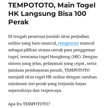
Sydney,
TEMPOTOTO, Main Togel
dan
HK Langsung Bisa 100
Banyak
Lagi
Perak
–
Lengkap
di
Di tengah pesatnya jumlah situs perjudian
Tempototo
2025
online yang baru muncul,
tempototo
muncul
sebagai pilihan utama untuk para penggemar
togel, terutama togel Hongkong (HK). Dengan
sistem yang jelas, pelayanan yang cepat, serta
jaminan pembayaran penuh, TEMPOTOTO
menjadi situs togel HK online dengan taruhan
minimum 100 perak yang terjamin bayar
sepenuhnya dan terpercaya.
Apa Itu TEMPOTOTO?