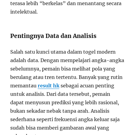
terasa lebih “berkelas” dan menantang secara
intelektual.
Pentingnya Data dan Analisis
Salah satu kunci utama dalam togel modern
adalah data. Dengan mempelajari angka-angka
sebelumnya, pemain bisa melihat pola yang
berulang atau tren tertentu. Banyak yang rutin
memantau
result hk
sebagai acuan penting
untuk analisis. Dari data tersebut, pemain
dapat menyusun prediksi yang lebih rasional,
bukan sekadar nebak tanpa arah. Analisis
sederhana seperti frekuensi angka keluar saja
sudah bisa memberi gambaran awal yang