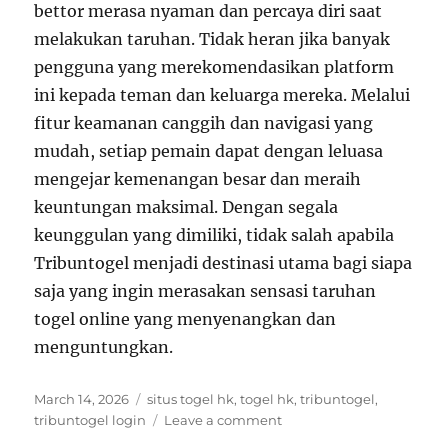
bettor merasa nyaman dan percaya diri saat
melakukan taruhan. Tidak heran jika banyak
pengguna yang merekomendasikan platform
ini kepada teman dan keluarga mereka. Melalui
fitur keamanan canggih dan navigasi yang
mudah, setiap pemain dapat dengan leluasa
mengejar kemenangan besar dan meraih
keuntungan maksimal. Dengan segala
keunggulan yang dimiliki, tidak salah apabila
Tribuntogel menjadi destinasi utama bagi siapa
saja yang ingin merasakan sensasi taruhan
togel online yang menyenangkan dan
menguntungkan.
Posted
Tags
March 14, 2026
situs togel hk
,
togel hk
,
tribuntogel
,
on
on
tribuntogel login
Leave a comment
Cara