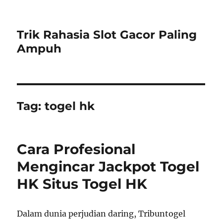
Trik Rahasia Slot Gacor Paling
Ampuh
Tag:
togel hk
Cara Profesional
Mengincar Jackpot Togel
HK Situs Togel HK
Dalam dunia perjudian daring, Tribuntogel