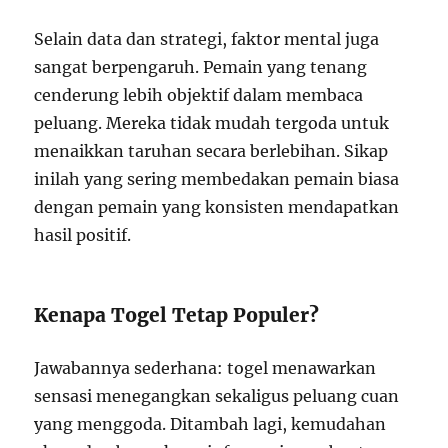
Selain data dan strategi, faktor mental juga
sangat berpengaruh. Pemain yang tenang
cenderung lebih objektif dalam membaca
peluang. Mereka tidak mudah tergoda untuk
menaikkan taruhan secara berlebihan. Sikap
inilah yang sering membedakan pemain biasa
dengan pemain yang konsisten mendapatkan
hasil positif.
Kenapa Togel Tetap Populer?
Jawabannya sederhana: togel menawarkan
sensasi menegangkan sekaligus peluang cuan
yang menggoda. Ditambah lagi, kemudahan