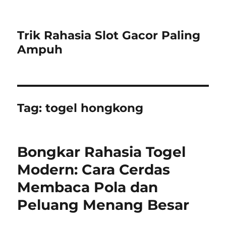
Trik Rahasia Slot Gacor Paling
Ampuh
Tag:
togel hongkong
Bongkar Rahasia Togel
Modern: Cara Cerdas
Membaca Pola dan
Peluang Menang Besar