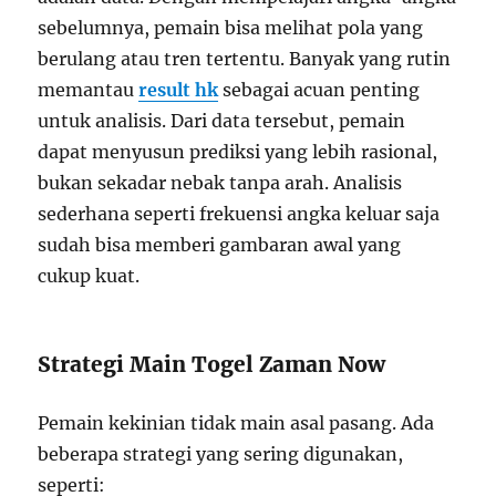
sebelumnya, pemain bisa melihat pola yang
berulang atau tren tertentu. Banyak yang rutin
memantau
result hk
sebagai acuan penting
untuk analisis. Dari data tersebut, pemain
dapat menyusun prediksi yang lebih rasional,
bukan sekadar nebak tanpa arah. Analisis
sederhana seperti frekuensi angka keluar saja
sudah bisa memberi gambaran awal yang
cukup kuat.
Strategi Main Togel Zaman Now
Pemain kekinian tidak main asal pasang. Ada
beberapa strategi yang sering digunakan,
seperti: