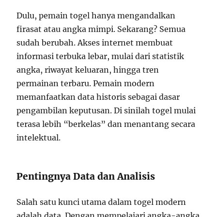
Dulu, pemain togel hanya mengandalkan
firasat atau angka mimpi. Sekarang? Semua
sudah berubah. Akses internet membuat
informasi terbuka lebar, mulai dari statistik
angka, riwayat keluaran, hingga tren
permainan terbaru. Pemain modern
memanfaatkan data historis sebagai dasar
pengambilan keputusan. Di sinilah togel mulai
terasa lebih “berkelas” dan menantang secara
intelektual.
Pentingnya Data dan Analisis
Salah satu kunci utama dalam togel modern
adalah data. Dengan mempelajari angka-angka