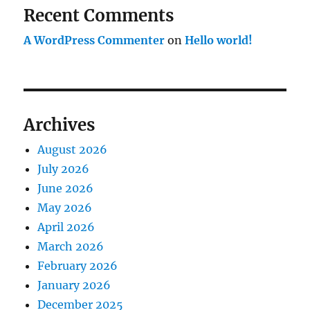
Recent Comments
A WordPress Commenter
on
Hello world!
Archives
August 2026
July 2026
June 2026
May 2026
April 2026
March 2026
February 2026
January 2026
December 2025