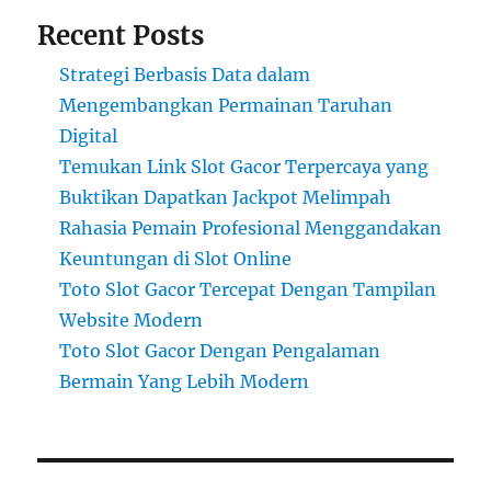
Besar
Recent Posts
Strategi Berbasis Data dalam
Mengembangkan Permainan Taruhan
Digital
Temukan Link Slot Gacor Terpercaya yang
Buktikan Dapatkan Jackpot Melimpah
Rahasia Pemain Profesional Menggandakan
Keuntungan di Slot Online
Toto Slot Gacor Tercepat Dengan Tampilan
Website Modern
Toto Slot Gacor Dengan Pengalaman
Bermain Yang Lebih Modern