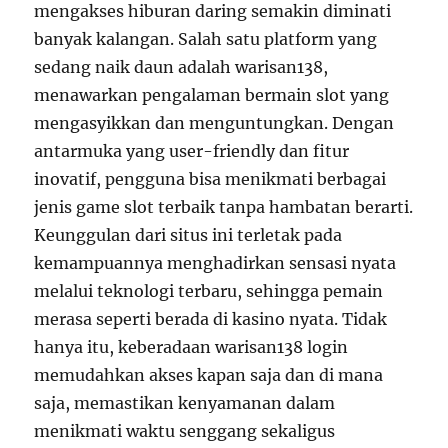
mengakses hiburan daring semakin diminati
banyak kalangan. Salah satu platform yang
sedang naik daun adalah warisan138,
menawarkan pengalaman bermain slot yang
mengasyikkan dan menguntungkan. Dengan
antarmuka yang user-friendly dan fitur
inovatif, pengguna bisa menikmati berbagai
jenis game slot terbaik tanpa hambatan berarti.
Keunggulan dari situs ini terletak pada
kemampuannya menghadirkan sensasi nyata
melalui teknologi terbaru, sehingga pemain
merasa seperti berada di kasino nyata. Tidak
hanya itu, keberadaan warisan138 login
memudahkan akses kapan saja dan di mana
saja, memastikan kenyamanan dalam
menikmati waktu senggang sekaligus