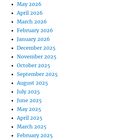
May 2026
April 2026
March 2026
February 2026
January 2026
December 2025
November 2025
October 2025
September 2025
August 2025
July 2025
June 2025
May 2025
April 2025
March 2025
February 2025