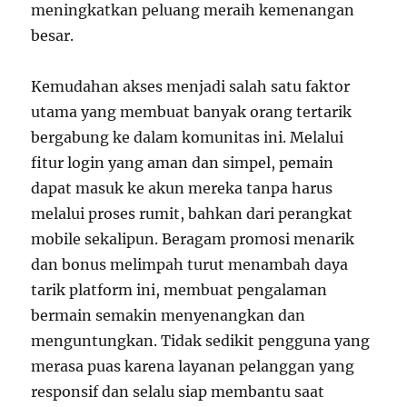
meningkatkan peluang meraih kemenangan
besar.
Kemudahan akses menjadi salah satu faktor
utama yang membuat banyak orang tertarik
bergabung ke dalam komunitas ini. Melalui
fitur login yang aman dan simpel, pemain
dapat masuk ke akun mereka tanpa harus
melalui proses rumit, bahkan dari perangkat
mobile sekalipun. Beragam promosi menarik
dan bonus melimpah turut menambah daya
tarik platform ini, membuat pengalaman
bermain semakin menyenangkan dan
menguntungkan. Tidak sedikit pengguna yang
merasa puas karena layanan pelanggan yang
responsif dan selalu siap membantu saat