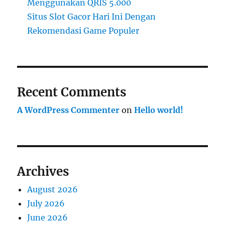
Menggunakan QRIS 5.000
Situs Slot Gacor Hari Ini Dengan
Rekomendasi Game Populer
Recent Comments
A WordPress Commenter
on
Hello world!
Archives
August 2026
July 2026
June 2026