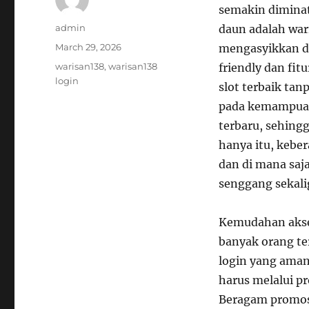
semakin diminat
Author
admin
daun adalah wa
Posted
March 29, 2026
mengasyikkan d
on
Tags
warisan138
,
warisan138
friendly dan fit
login
slot terbaik tan
pada kemampuan
terbaru, sehingg
hanya itu, kebe
dan di mana sa
senggang sekal
Kemudahan akse
banyak orang ter
login yang aman
harus melalui pr
Beragam promos