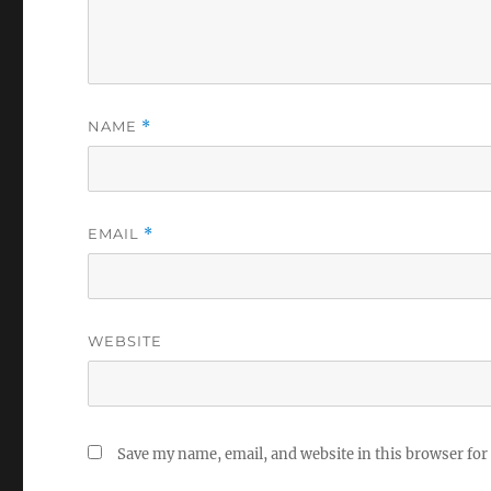
NAME
*
EMAIL
*
WEBSITE
Save my name, email, and website in this browser for