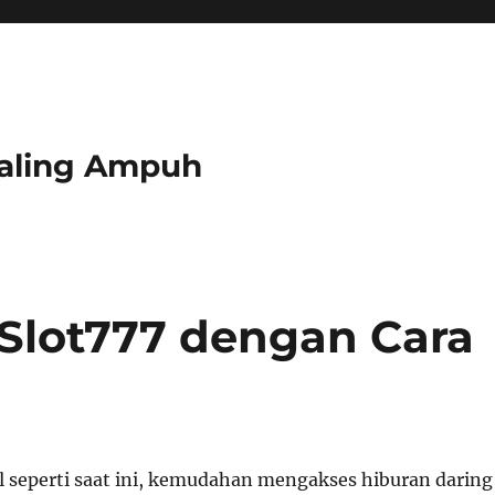
Paling Ampuh
 Slot777 dengan Cara
al seperti saat ini, kemudahan mengakses hiburan daring