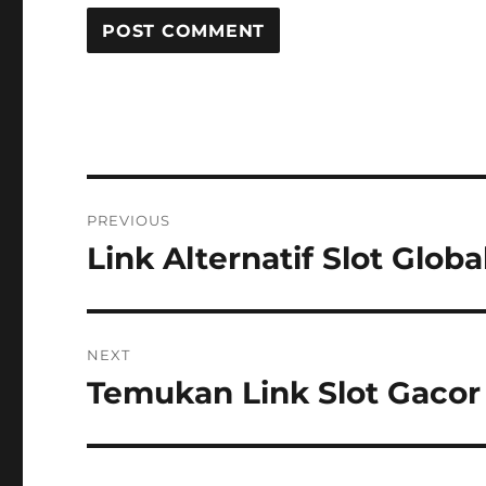
Post
PREVIOUS
navigation
Link Alternatif Slot Glob
Previous
post:
NEXT
Temukan Link Slot Gacor 
Next
post: