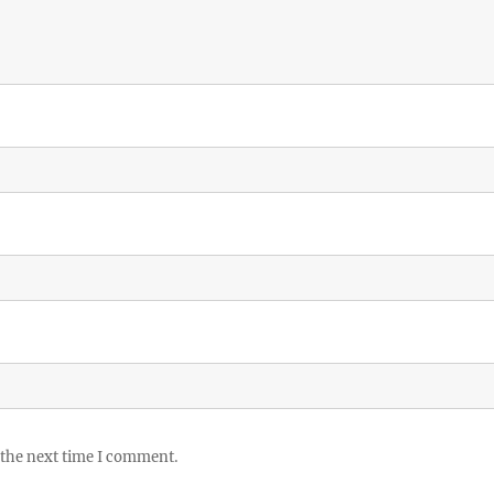
 the next time I comment.