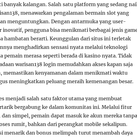
i banyak kalangan. Salah satu platform yang sedang nai
risan138, menawarkan pengalaman bermain slot yang
an menguntungkan. Dengan antarmuka yang user-
ur inovatif, pengguna bisa menikmati berbagai jenis gam
pa hambatan berarti. Keunggulan dari situs ini terletak
nya menghadirkan sensasi nyata melalui teknologi
a pemain merasa seperti berada di kasino nyata. Tidak
radaan warisan138 login memudahkan akses kapan saja
ja, memastikan kenyamanan dalam menikmati waktu
igus meningkatkan peluang meraih kemenangan besar.
s menjadi salah satu faktor utama yang membuat
tarik bergabung ke dalam komunitas ini. Melalui fitur
 dan simpel, pemain dapat masuk ke akun mereka tanp
oses rumit, bahkan dari perangkat mobile sekalipun.
i menarik dan bonus melimpah turut menambah daya