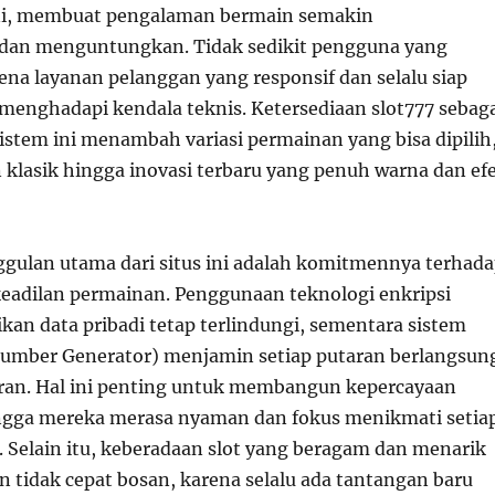
ini, membuat pengalaman bermain semakin
an menguntungkan. Tidak sedikit pengguna yang
ena layanan pelanggan yang responsif dan selalu siap
enghadapi kendala teknis. Ketersediaan slot777 sebag
istem ini menambah variasi permainan yang bisa dipilih
n klasik hingga inovasi terbaru yang penuh warna dan ef
ggulan utama dari situs ini adalah komitmennya terhad
adilan permainan. Penggunaan teknologi enkripsi
kan data pribadi tetap terlindungi, sementara sistem
mber Generator) menjamin setiap putaran berlangsun
aran. Hal ini penting untuk membangun kepercayaan
ngga mereka merasa nyaman dan fokus menikmati setia
Selain itu, keberadaan slot yang beragam dan menarik
tidak cepat bosan, karena selalu ada tantangan baru